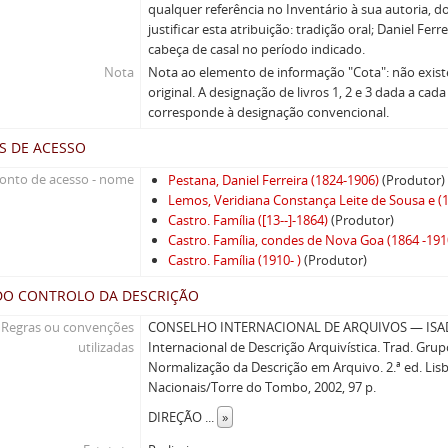
qualquer referência no Inventário à sua autoria, d
justificar esta atribuição: tradição oral; Daniel Fe
cabeça de casal no período indicado.
Nota
Nota ao elemento de informação "Cota": não exist
original. A designação de livros 1, 2 e 3 dada a ca
corresponde à designação convencional.
S DE ACESSO
onto de acesso - nome
Pestana, Daniel Ferreira (1824-1906)
(Produtor)
Lemos, Veridiana Constança Leite de Sousa e (
Castro. Família ([13--]-1864)
(Produtor)
Castro. Família, condes de Nova Goa (1864 -191
Castro. Família (1910- )
(Produtor)
DO CONTROLO DA DESCRIÇÃO
Regras ou convenções
CONSELHO INTERNACIONAL DE ARQUIVOS — ISAD(
utilizadas
Internacional de Descrição Arquivística. Trad. Gru
Normalização da Descrição em Arquivo. 2.ª ed. Lisb
Nacionais/Torre do Tombo, 2002, 97 p.
DIREÇÃO
...
»