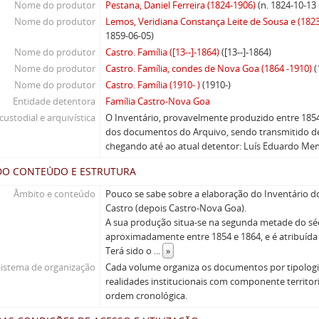
Nome do produtor
Pestana, Daniel Ferreira (1824-1906)
(n. 1824-10-13 
Nome do produtor
Lemos, Veridiana Constança Leite de Sousa e (182
1859-06-05)
Nome do produtor
Castro. Família ([13--]-1864)
([13--]-1864)
Nome do produtor
Castro. Família, condes de Nova Goa (1864 -1910)
(
Nome do produtor
Castro. Família (1910- )
(1910-)
Entidade detentora
Família Castro-Nova Goa
custodial e arquivística
O Inventário, provavelmente produzido entre 1854
dos documentos do Arquivo, sendo transmitido d
chegando até ao atual detentor: Luís Eduardo Men
DO CONTEÚDO E ESTRUTURA
Âmbito e conteúdo
Pouco se sabe sobre a elaboração do Inventário d
Castro (depois Castro-Nova Goa).
A sua produção situa-se na segunda metade do séc
aproximadamente entre 1854 e 1864, e é atribuída 
Terá sido o
...
»
Sistema de organização
Cada volume organiza os documentos por tipolog
realidades institucionais com componente territor
ordem cronológica.