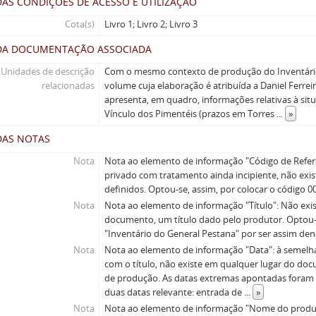
AS CONDIÇÕES DE ACESSO E UTILIZAÇÃO
Cota(s)
Livro 1; Livro 2; Livro 3
DA DOCUMENTAÇÃO ASSOCIADA
Unidades de descrição
Com o mesmo contexto de produção do Inventári
relacionadas
volume cuja elaboração é atribuída a Daniel Ferre
apresenta, em quadro, informações relativas à sit
Vínculo dos Pimentéis (prazos em Torres
...
»
DAS NOTAS
Nota
Nota ao elemento de informação "Código de Referê
privado com tratamento ainda incipiente, não exis
definidos. Optou-se, assim, por colocar o código 0
Nota
Nota ao elemento de informação "Título": Não exi
documento, um título dado pelo produtor. Optou-
"Inventário do General Pestana" por ser assim d
Nota
Nota ao elemento de informação "Data": à semelh
com o título, não existe em qualquer lugar do doc
de produção. As datas extremas apontadas foram i
duas datas relevante: entrada de
...
»
Nota
Nota ao elemento de informação "Nome do produt