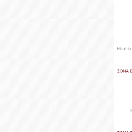
História 
ZONA 