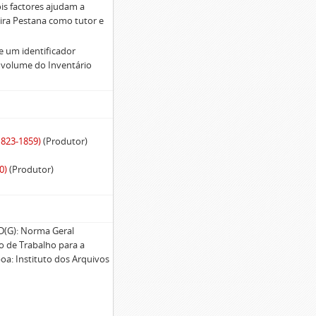
ois factores ajudam a
rreira Pestana como tutor e
e um identificador
da volume do Inventário
1823-1859)
(Produtor)
0)
(Produtor)
G): Norma Geral
po de Trabalho para a
oa: Instituto dos Arquivos