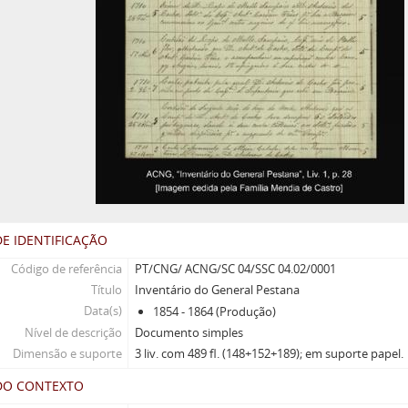
E IDENTIFICAÇÃO
Código de referência
PT/CNG/ ACNG/SC 04/SSC 04.02/0001
Título
Inventário do General Pestana
Data(s)
1854 - 1864 (Produção)
Nível de descrição
Documento simples
Dimensão e suporte
3 liv. com 489 fl. (148+152+189); em suporte papel.
DO CONTEXTO