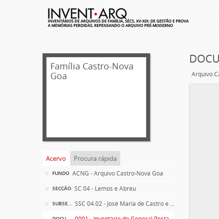
DOCU
Família Castro-Nova
Goa
Arquivo C
Acervo
Procura rápida
ACNG - Arquivo Castro-Nova Goa
FUNDO
SC 04 - Lemos e Abreu
SECÇÃO
SSC 04.02 - José Maria de Castro e Almeida Pimentel de Sequeira e Abreu / Veridiana Constança Leite de Sousa e Lemos/ Daniel Ferreira Pestana
SUBSECÇÃO
0001 - Inventário do General Pestana
DOCUMENTO SIMPLES