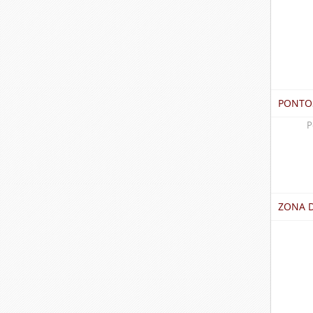
PONTO
P
ZONA 