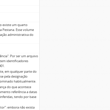
o existe um quarto
ira Pestana. Esse volume
uação administrativa do
ncia": Por ser um arquivo
tem identificadores
001.
ste, em qualquer parte do
se pela designação
enominado habitualmente.
ança do que acontece
umento referência a datas
nferidas, tendo por base
or": embora não exista