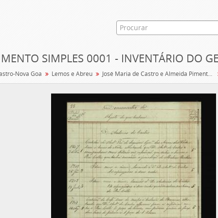
MENTO SIMPLES 0001 - INVENTÁRIO DO G
astro-Nova Goa
Lemos e Abreu
José Maria de Castro e Almeida Pimentel de Sequeira e Abreu / Veridiana Constança Leite de Sousa e Lemos/ Daniel Ferreira Pestana