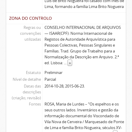
Luís de Brito Nogueira foi casado com Inês de
Lima, formando a família Lima Brito Nogueira
ZONA DO CONTROLO
Regras ou
CONSELHO INTERNACIONAL DE ARQUIVOS
convenções
— ISAAR(CPF): Norma Internacional de
utilizadas
Registos de Autoridade Arquivística para
Pessoas Colectivas, Pessoas Singulares e
Famílias. Trad. Grupo de Trabalho para a
Normalização da Descrição em Arquivo. 2.ª
ed. Lisboa:
...
»
Estatuto
Preliminar
Nível de detalhe
Parcial
Datas das
2014-10-28; 2015-06-23.
descrições
(criação; revisão)
Fontes
ROSA, Maria de Lurdes – “Os espelhos e os
seus outros lados. Inventários e gestão da
informação documental do Viscondado de
Vila Nova de Cerveira / Marquesado de Ponte
de Lima e família Brito-Nogueira, séculos XV-