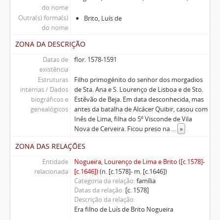
do nome
Outra(s) forma(s)
Brito, Luís de
do nome
ZONA DA DESCRIÇÃO
Datas de
flor. 1578-1591
existência
Estruturas
Filho primogénito do senhor dos morgadios
internas / Dados
de Sta. Ana e S. Lourenço de Lisboa e de Sto.
biográficos e
Estêvão de Beja. Em data desconhecida, mas
genealógicos
antes da batalha de Alcácer Quibir, casou com
Inês de Lima, filha do 5º Visconde de Vila
Nova de Cerveira. Ficou preso na
...
»
ZONA DAS RELAÇÕES
Entidade
Nogueira, Lourenço de Lima e Brito ([c.1578]-
relacionada
[c.1646])
(n. [c.1578]- m. [c.1646])
Categoria da relação
família
Datas da relação
[c. 1578]
Descrição da relação
Era filho de Luís de Brito Nogueira