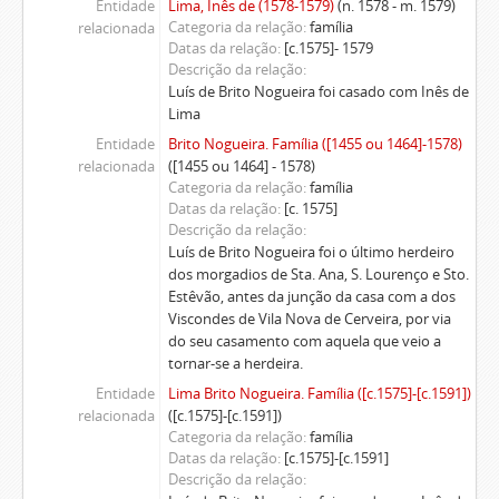
Entidade
Lima, Inês de (1578-1579)
(n. 1578 - m. 1579)
Categoria da relação
família
relacionada
Datas da relação
[c.1575]- 1579
Descrição da relação
Luís de Brito Nogueira foi casado com Inês de
Lima
Entidade
Brito Nogueira. Família ([1455 ou 1464]-1578)
relacionada
([1455 ou 1464] - 1578)
Categoria da relação
família
Datas da relação
[c. 1575]
Descrição da relação
Luís de Brito Nogueira foi o último herdeiro
dos morgadios de Sta. Ana, S. Lourenço e Sto.
Estêvão, antes da junção da casa com a dos
Viscondes de Vila Nova de Cerveira, por via
do seu casamento com aquela que veio a
tornar-se a herdeira.
Entidade
Lima Brito Nogueira. Família ([c.1575]-[c.1591])
relacionada
([c.1575]-[c.1591])
Categoria da relação
família
Datas da relação
[c.1575]-[c.1591]
Descrição da relação