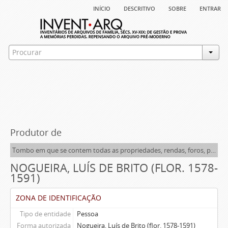
início
descritivo
sobre
entrar
Produtor de
Tombo em que se contem todas as propriedades, rendas, foros, privilégios, bulas e alvarás dos morgados de Santa Ana e de São Lourenço de Lisboa, Gaião e Santo Estêvão de Beja
NOGUEIRA, LUÍS DE BRITO (FLOR. 1578-
1591)
ZONA DE IDENTIFICAÇÃO
Tipo de entidade
Pessoa
Forma autorizada
Nogueira, Luís de Brito (flor. 1578-1591)