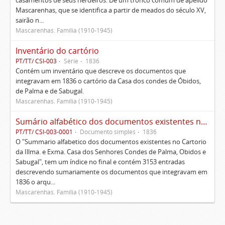
casamentos de seus herdeiros. De um tronco comum de apelido
Mascarenhas, que se identifica a partir de meados do século XV,
sairão n...
Mascarenhas. Família (1910-1945)
Inventário do cartório
PT/TT/ CSI-003
Série
1836
Contém um inventário que descreve os documentos que
integravam em 1836 o cartório da Casa dos condes de Óbidos,
de Palma e de Sabugal.
Mascarenhas. Família (1910-1945)
Sumário alfabético dos documentos existentes no Cartório da Ilustríssima e Excelentíssima Casa dos senhores condes de Palma, Óbidos e Sabugal
PT/TT/ CSI-003-0001
Documento simples
1836
O "Summario alfabetico dos documentos existentes no Cartorio
da Illma. e Exma. Casa dos Senhores Condes de Palma, Obidos e
Sabugal", tem um índice no final e contém 3153 entradas
descrevendo sumariamente os documentos que integravam em
1836 o arqu...
Mascarenhas. Família (1910-1945)