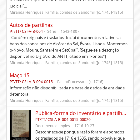
judicial"...
Miranda Henriques. Família, condes de Sandomil ([c. 1745]-1815)
Autos de partilhas
PT/TT/ CSI-A-B-004
Série
1543-1807
"Contém originais e traslados. Inclui documentos relativos a
bens dos concelhos de Alcácer do Sal, Évora, Lisboa, Montemor-
o-Novo, Moura, Santarém e Setúbal". [Segue-se a descrição
disponível no DigitArq do ANTT, citado em "Fontes"]
Miranda Henriques. Família, condes de Sandomil ([c. 1745]-1815)
Maço 15
PT/TT/ CSI-A-B-004-0015
Pasta/Processo
[c. 1716]
Informação não disponibilizada na base de dados da entidade
detentora.
Miranda Henriques. Família, condes de Sandomil ([c. 1745]-1815)
Pública-forma do inventário e partilhas dos bens de Vasco Queimado
PT/TT/ CSI-A-B-004-0015-00020
Documento simples
1716-10-27
Desconhece-se por que razão foram elaborados
os traslados de 1716 e 1535, sendo provável que