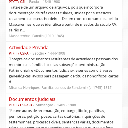
PT/TT/ CSI
Fundo
1346-1908
Trata-se de um arquivo de arquivos, pois que incorpora
documentação de três casas titulares, unidas por sucessivos
casamentos de seus herdeiros. De um tronco comum de apelido
Mascarenhas, que se identifica a partir de meados do século XV,
sairão n...
Mascarenhas. Família (1910-1945)
Actividade Privada
PT/TT/ CSI-A
Secção
1444-1908
"Integra os documentos resultantes de actividades pessoais dos
membros da família. Inclui as subsecções «Administração
Patrimonial» e «Documentos Judiciais», e séries como árvores
genealógicas, avisos para passagem de títulos honoríficos, cartas
d...
Miranda Henriques. Família, condes de Sandomil ([c. 1745]-1815)
Documentos Judiciais
PT/TT/ CSI-A-B
Subsecção
1489 - 1908
"Reune autos de arrematação, embargo, libelo, partilhas,
penhoras, petição, posse, cartas citatórias, inquirições de
testemunhas, processos cíveis, sentenças várias, documentos
relativos a sequestro de rendimentos e bens e outros do foro