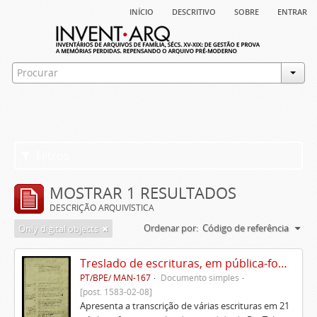
início
descritivo
sobre
entrar
Filtros
MOSTRAR 1 RESULTADOS
DESCRIÇÃO ARQUIVÍSTICA
Ordenar por:
Código de referência
Only digital objects
Treslado de escrituras, em pública-forma, de Rui Teles de Meneses
PT/BPE/ MAN-167
Documento simples
[post. 1583-02-08]
Apresenta a transcrição de várias escrituras em 21