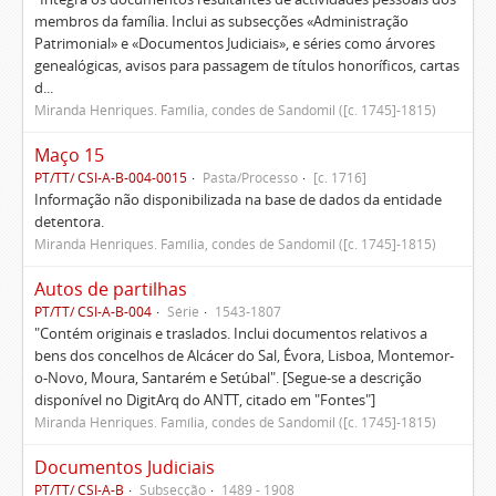
membros da família. Inclui as subsecções «Administração
Patrimonial» e «Documentos Judiciais», e séries como árvores
genealógicas, avisos para passagem de títulos honoríficos, cartas
d...
Miranda Henriques. Família, condes de Sandomil ([c. 1745]-1815)
Maço 15
PT/TT/ CSI-A-B-004-0015
Pasta/Processo
[c. 1716]
Informação não disponibilizada na base de dados da entidade
detentora.
Miranda Henriques. Família, condes de Sandomil ([c. 1745]-1815)
Autos de partilhas
PT/TT/ CSI-A-B-004
Série
1543-1807
"Contém originais e traslados. Inclui documentos relativos a
bens dos concelhos de Alcácer do Sal, Évora, Lisboa, Montemor-
o-Novo, Moura, Santarém e Setúbal". [Segue-se a descrição
disponível no DigitArq do ANTT, citado em "Fontes"]
Miranda Henriques. Família, condes de Sandomil ([c. 1745]-1815)
Documentos Judiciais
PT/TT/ CSI-A-B
Subsecção
1489 - 1908