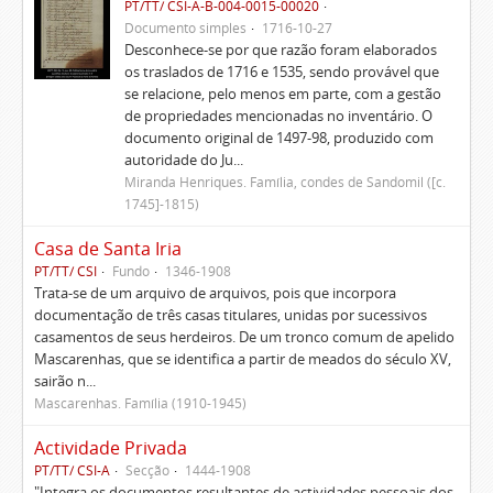
PT/TT/ CSI-A-B-004-0015-00020
Documento simples
1716-10-27
Desconhece-se por que razão foram elaborados
os traslados de 1716 e 1535, sendo provável que
se relacione, pelo menos em parte, com a gestão
de propriedades mencionadas no inventário. O
documento original de 1497-98, produzido com
autoridade do Ju...
Miranda Henriques. Família, condes de Sandomil ([c.
1745]-1815)
Casa de Santa Iria
PT/TT/ CSI
Fundo
1346-1908
Trata-se de um arquivo de arquivos, pois que incorpora
documentação de três casas titulares, unidas por sucessivos
casamentos de seus herdeiros. De um tronco comum de apelido
Mascarenhas, que se identifica a partir de meados do século XV,
sairão n...
Mascarenhas. Família (1910-1945)
Actividade Privada
PT/TT/ CSI-A
Secção
1444-1908
"Integra os documentos resultantes de actividades pessoais dos