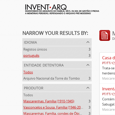
NARROW YOUR RESULTS BY:
D
idioma
Registos únicos
3
português
3
Casa d
PT/TT/ C
entidade detentora
Trata-se
Todos
herdeiro
Arquivo Nacional da Torre do Tombo
3
Mascaren
produtor
Invent
PT/TT/ C
Todos
Contém 
Mascarenhas. Família (1910-1945)
3
Sabugal.
Vasconcelos e Sousa. Família (1946-2006)
3
Mascaren
Mascarenhas. Família, condes de Óbidos, Palma e Sabugal (1669-1910)
3