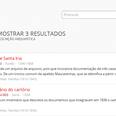
MOSTRAR 3 RESULTADOS
ESCRIÇÃO ARQUIVÍSTICA
e Santa Iria
SI
Fundo
1346-1908
 de um arquivo de arquivos, pois que incorpora documentação de três casas
s. De um tronco comum de apelido Mascarenhas, que se identifica a partir d
has. Família (1910-1945)
ário do cartório
SI-003
Série
1836
um inventário que descreve os documentos que integravam em 1836 o cartó
has. Família (1910-1945)