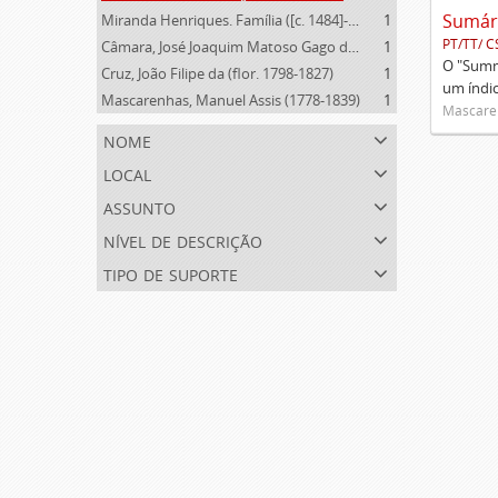
Miranda Henriques. Família ([c. 1484]-[c.1745])
1
PT/TT/ C
Câmara, José Joaquim Matoso Gago da (1775-1864)
1
O "Summa
Cruz, João Filipe da (flor. 1798-1827)
1
um índi
Mascarenhas, Manuel Assis (1778-1839)
1
Mascaren
nome
local
assunto
nível de descrição
tipo de suporte