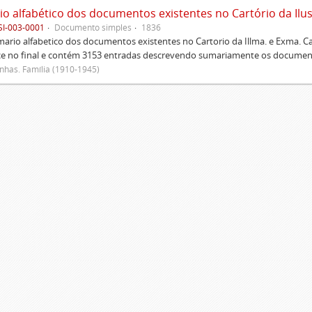
SI-003-0001
Documento simples
1836
rio alfabetico dos documentos existentes no Cartorio da Illma. e Exma. 
ce no final e contém 3153 entradas descrevendo sumariamente os document
has. Família (1910-1945)