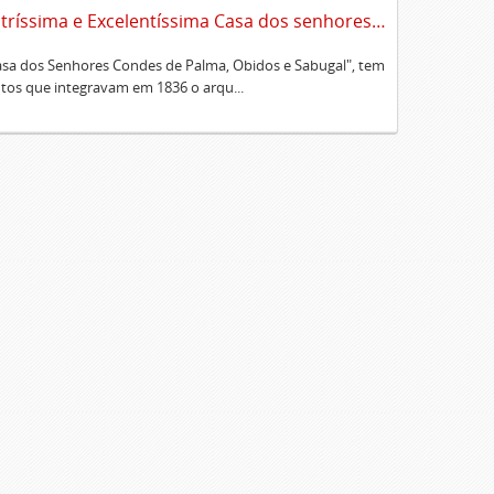
Sumário alfabético dos documentos existentes no Cartório da Ilustríssima e Excelentíssima Casa dos senhores condes de Palma, Óbidos e Sabugal
Casa dos Senhores Condes de Palma, Obidos e Sabugal", tem
os que integravam em 1836 o arqu...