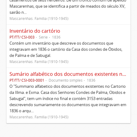
casamentos de seus herdeiros. De um tronco comum de apelido
Mascarenhas, que se identifica a partir de meados do século XV,
sairão n...
Mascarenhas. Família (1910-1945)
Inventário do cartório
PT/TT/ CSI-003
Série
1836
Contém um inventário que descreve os documentos que
integravam em 1836 o cartório da Casa dos condes de Óbidos,
de Palma e de Sabugal.
Mascarenhas. Família (1910-1945)
Sumário alfabético dos documentos existentes no Cartório da Ilustríssima e Excelentíssima Casa dos senhores condes de Palma, Óbidos e Sabugal
PT/TT/ CSI-003-0001
Documento simples
1836
O "Summario alfabetico dos documentos existentes no Cartorio
da Illma. e Exma. Casa dos Senhores Condes de Palma, Obidos e
Sabugal", tem um índice no final e contém 3153 entradas
descrevendo sumariamente os documentos que integravam em
1836 o arqu...
Mascarenhas. Família (1910-1945)