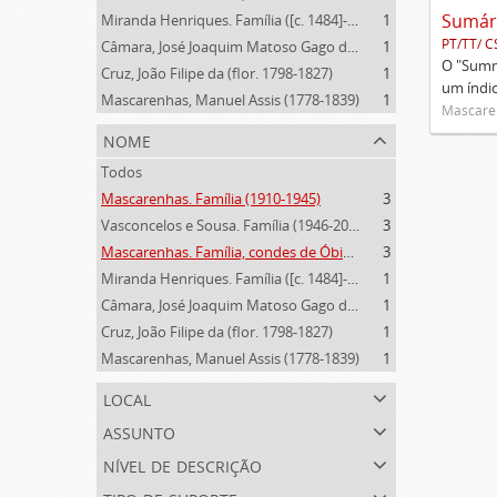
Miranda Henriques. Família ([c. 1484]-[c.1745])
1
PT/TT/ C
Câmara, José Joaquim Matoso Gago da (1775-1864)
1
O "Summa
Cruz, João Filipe da (flor. 1798-1827)
1
um índi
Mascarenhas, Manuel Assis (1778-1839)
1
Mascaren
nome
Todos
Mascarenhas. Família (1910-1945)
3
Vasconcelos e Sousa. Família (1946-2006)
3
Mascarenhas. Família, condes de Óbidos, Palma e Sabugal (1669-1910)
3
Miranda Henriques. Família ([c. 1484]-[c.1745])
1
Câmara, José Joaquim Matoso Gago da (1775-1864)
1
Cruz, João Filipe da (flor. 1798-1827)
1
Mascarenhas, Manuel Assis (1778-1839)
1
local
assunto
nível de descrição