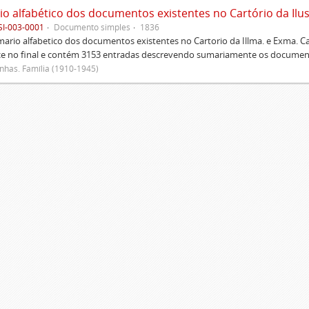
SI-003-0001
Documento simples
1836
rio alfabetico dos documentos existentes no Cartorio da Illma. e Exma. 
ce no final e contém 3153 entradas descrevendo sumariamente os document
has. Família (1910-1945)