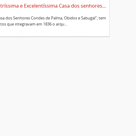
Sumário alfabético dos documentos existentes no Cartório da Ilustríssima e Excelentíssima Casa dos senhores condes de Palma, Óbidos e Sabugal
Casa dos Senhores Condes de Palma, Obidos e Sabugal", tem
os que integravam em 1836 o arqu...