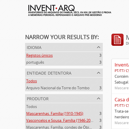
NARROW YOUR RESULTS BY:
D
idioma
Registos únicos
3
português
3
Invent
PT/TT/ C
entidade detentora
Contém 
Todos
Sabugal.
Arquivo Nacional da Torre do Tombo
3
Mascaren
produtor
Casa d
PT/TT/ C
Todos
Trata-se
Mascarenhas. Família (1910-1945)
3
herdeiro
Vasconcelos e Sousa. Família (1946-2006)
3
Mascaren
Mascarenhas. Família, condes de Óbidos, Palma e Sabugal (1669-1910)
3