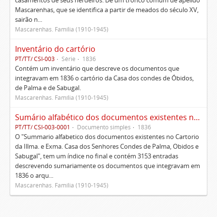
casamentos de seus herdeiros. De um tronco comum de apelido
Mascarenhas, que se identifica a partir de meados do século XV,
sairão n...
Mascarenhas. Família (1910-1945)
Inventário do cartório
PT/TT/ CSI-003
Série
1836
Contém um inventário que descreve os documentos que
integravam em 1836 o cartório da Casa dos condes de Óbidos,
de Palma e de Sabugal.
Mascarenhas. Família (1910-1945)
Sumário alfabético dos documentos existentes no Cartório da Ilustríssima e Excelentíssima Casa dos senhores condes de Palma, Óbidos e Sabugal
PT/TT/ CSI-003-0001
Documento simples
1836
O "Summario alfabetico dos documentos existentes no Cartorio
da Illma. e Exma. Casa dos Senhores Condes de Palma, Obidos e
Sabugal", tem um índice no final e contém 3153 entradas
descrevendo sumariamente os documentos que integravam em
1836 o arqu...
Mascarenhas. Família (1910-1945)