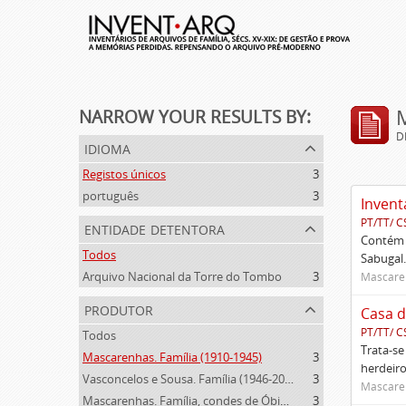
NARROW YOUR RESULTS BY:
D
idioma
Registos únicos
3
português
3
Invent
PT/TT/ C
entidade detentora
Contém 
Todos
Sabugal.
Arquivo Nacional da Torre do Tombo
3
Mascaren
produtor
Casa d
PT/TT/ C
Todos
Trata-se
Mascarenhas. Família (1910-1945)
3
herdeiro
Vasconcelos e Sousa. Família (1946-2006)
3
Mascaren
Mascarenhas. Família, condes de Óbidos, Palma e Sabugal (1669-1910)
3