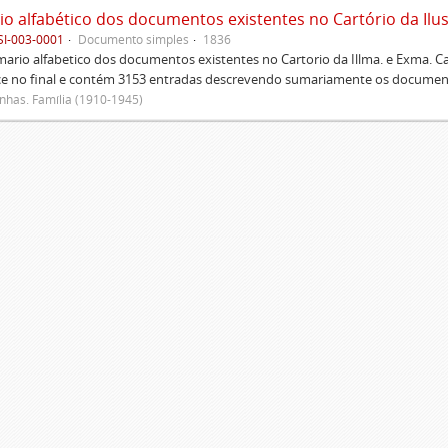
SI-003-0001
Documento simples
1836
rio alfabetico dos documentos existentes no Cartorio da Illma. e Exma. 
ce no final e contém 3153 entradas descrevendo sumariamente os document
has. Família (1910-1945)