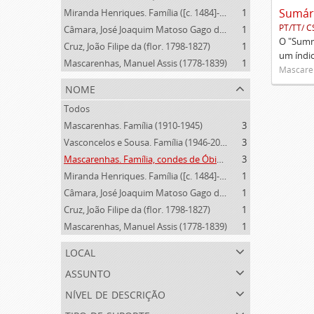
Miranda Henriques. Família ([c. 1484]-[c.1745])
1
PT/TT/ C
Câmara, José Joaquim Matoso Gago da (1775-1864)
1
O "Summa
Cruz, João Filipe da (flor. 1798-1827)
1
um índi
Mascarenhas, Manuel Assis (1778-1839)
1
Mascaren
nome
Todos
Mascarenhas. Família (1910-1945)
3
Vasconcelos e Sousa. Família (1946-2006)
3
Mascarenhas. Família, condes de Óbidos, Palma e Sabugal (1669-1910)
3
Miranda Henriques. Família ([c. 1484]-[c.1745])
1
Câmara, José Joaquim Matoso Gago da (1775-1864)
1
Cruz, João Filipe da (flor. 1798-1827)
1
Mascarenhas, Manuel Assis (1778-1839)
1
local
assunto
nível de descrição