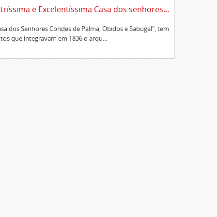
Sumário alfabético dos documentos existentes no Cartório da Ilustríssima e Excelentíssima Casa dos senhores condes de Palma, Óbidos e Sabugal
Casa dos Senhores Condes de Palma, Obidos e Sabugal", tem
os que integravam em 1836 o arqu...