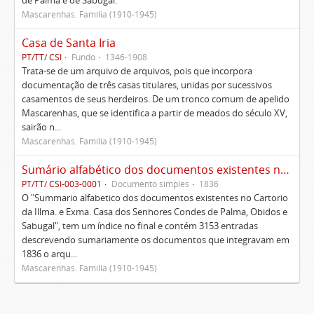
de Palma e de Sabugal.
Mascarenhas. Família (1910-1945)
Casa de Santa Iria
PT/TT/ CSI
Fundo
1346-1908
Trata-se de um arquivo de arquivos, pois que incorpora
documentação de três casas titulares, unidas por sucessivos
casamentos de seus herdeiros. De um tronco comum de apelido
Mascarenhas, que se identifica a partir de meados do século XV,
sairão n...
Mascarenhas. Família (1910-1945)
Sumário alfabético dos documentos existentes no Cartório da Ilustríssima e Excelentíssima Casa dos senhores condes de Palma, Óbidos e Sabugal
PT/TT/ CSI-003-0001
Documento simples
1836
O "Summario alfabetico dos documentos existentes no Cartorio
da Illma. e Exma. Casa dos Senhores Condes de Palma, Obidos e
Sabugal", tem um índice no final e contém 3153 entradas
descrevendo sumariamente os documentos que integravam em
1836 o arqu...
Mascarenhas. Família (1910-1945)