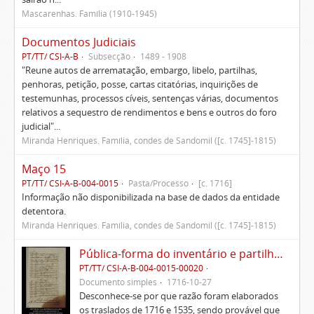
Mascarenhas. Família (1910-1945)
Documentos Judiciais
PT/TT/ CSI-A-B
Subsecção
1489 - 1908
"Reune autos de arrematação, embargo, libelo, partilhas,
penhoras, petição, posse, cartas citatórias, inquirições de
testemunhas, processos cíveis, sentenças várias, documentos
relativos a sequestro de rendimentos e bens e outros do foro
judicial"...
Miranda Henriques. Família, condes de Sandomil ([c. 1745]-1815)
Maço 15
PT/TT/ CSI-A-B-004-0015
Pasta/Processo
[c. 1716]
Informação não disponibilizada na base de dados da entidade
detentora.
Miranda Henriques. Família, condes de Sandomil ([c. 1745]-1815)
Pública-forma do inventário e partilhas dos bens de Vasco Queimado
PT/TT/ CSI-A-B-004-0015-00020
Documento simples
1716-10-27
Desconhece-se por que razão foram elaborados
os traslados de 1716 e 1535, sendo provável que