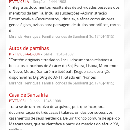
PT/TT/ CSI-A
Secção
1444-1908
"Integra os documentos resultantes de actividades pessoais dos
membros da família. Inclui as subsecções «Administração
Patrimonial» e «Documentos Judiciais», e séries como árvores
genealógicas, avisos para passagem de títulos honoríficos, cartas
d...
Miranda Henriques. Família, condes de Sandomil ([c. 1745]-1815)
Autos de partilhas
PT/TT/ CSI-A-B-004
Série
1543-1807
"Contém originais e traslados. Inclui documentos relativos a
bens dos concelhos de Alcácer do Sal, Évora, Lisboa, Montemor-
o-Novo, Moura, Santarém e Setúbal". [Segue-se a descrição
disponível no DigitArq do ANTT, citado em "Fontes"]
Miranda Henriques. Família, condes de Sandomil ([c. 1745]-1815)
Casa de Santa Iria
PT/TT/ CSI
Fundo
1346-1908
Trata-se de um arquivo de arquivos, pois que incorpora
documentação de três casas titulares, unidas por sucessivos
casamentos de seus herdeiros. De um tronco comum de apelido
Mascarenhas, que se identifica a partir de meados do século XV,
sairão n...