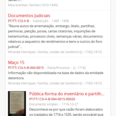
Mascarenhas. Família (1910-1945)
Documentos Judiciais
PT/TT/ CSI-A-B
Subsecção
1489 - 1908
"Reune autos de arrematação, embargo, libelo, partilhas,
penhoras, petição, posse, cartas citatórias, inquirições de
testemunhas, processos cíveis, sentenças várias, documentos
relativos a sequestro de rendimentos e bens e outros do foro
judicial"...
Miranda Henriques. Família, condes de Sandomil ([c. 1745]-1815)
Maço 15
PT/TT/ CSI-A-B-004-0015
Pasta/Processo
[c. 1716]
Informação não disponibilizada na base de dados da entidade
detentora.
Miranda Henriques. Família, condes de Sandomil ([c. 1745]-1815)
Pública-forma do inventário e partilhas dos bens de Vasco Queimado
PT/TT/ CSI-A-B-004-0015-00020
Documento simples
1716-10-27
Desconhece-se por que razão foram elaborados
os traslados de 1716 e 1535, sendo provável que