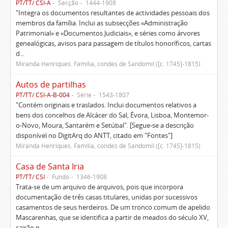
PT/TT/ CSI-A
Secção
1444-1908
"Integra os documentos resultantes de actividades pessoais dos
membros da família. Inclui as subsecções «Administração
Patrimonial» e «Documentos Judiciais», e séries como árvores
genealógicas, avisos para passagem de títulos honoríficos, cartas
d...
Miranda Henriques. Família, condes de Sandomil ([c. 1745]-1815)
Autos de partilhas
PT/TT/ CSI-A-B-004
Série
1543-1807
"Contém originais e traslados. Inclui documentos relativos a
bens dos concelhos de Alcácer do Sal, Évora, Lisboa, Montemor-
o-Novo, Moura, Santarém e Setúbal". [Segue-se a descrição
disponível no DigitArq do ANTT, citado em "Fontes"]
Miranda Henriques. Família, condes de Sandomil ([c. 1745]-1815)
Casa de Santa Iria
PT/TT/ CSI
Fundo
1346-1908
Trata-se de um arquivo de arquivos, pois que incorpora
documentação de três casas titulares, unidas por sucessivos
casamentos de seus herdeiros. De um tronco comum de apelido
Mascarenhas, que se identifica a partir de meados do século XV,
sairão n...