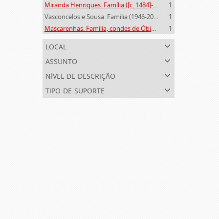
Miranda Henriques. Família ([c. 1484]-[c.1745])
1
Vasconcelos e Sousa. Família (1946-2006)
1
Mascarenhas. Família, condes de Óbidos, Palma e Sabugal (1669-1910)
1
local
assunto
nível de descrição
tipo de suporte