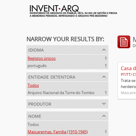
NARROW YOUR RESULTS BY:
D
idioma
Registos únicos
1
português
1
Casa d
PT/TT/ C
entidade detentora
Trata-se
Todos
herdeiro
Arquivo Nacional da Torre do Tombo
1
Mascaren
produtor
nome
Todos
Mascarenhas. Família (1910-1945)
1