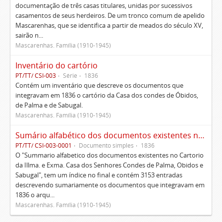
documentação de três casas titulares, unidas por sucessivos
casamentos de seus herdeiros. De um tronco comum de apelido
Mascarenhas, que se identifica a partir de meados do século XV,
sairão n...
Mascarenhas. Família (1910-1945)
Inventário do cartório
PT/TT/ CSI-003
Série
1836
Contém um inventário que descreve os documentos que
integravam em 1836 o cartório da Casa dos condes de Óbidos,
de Palma e de Sabugal.
Mascarenhas. Família (1910-1945)
Sumário alfabético dos documentos existentes no Cartório da Ilustríssima e Excelentíssima Casa dos senhores condes de Palma, Óbidos e Sabugal
PT/TT/ CSI-003-0001
Documento simples
1836
O "Summario alfabetico dos documentos existentes no Cartorio
da Illma. e Exma. Casa dos Senhores Condes de Palma, Obidos e
Sabugal", tem um índice no final e contém 3153 entradas
descrevendo sumariamente os documentos que integravam em
1836 o arqu...
Mascarenhas. Família (1910-1945)