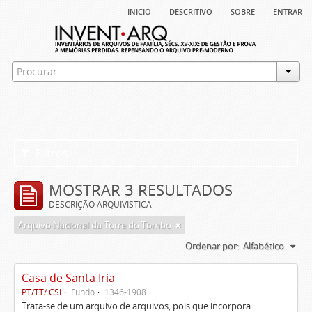
início
descritivo
sobre
entrar
Filtros
MOSTRAR 3 RESULTADOS
DESCRIÇÃO ARQUIVÍSTICA
Arquivo Nacional da Torre do Tombo
Ordenar por:
Alfabético
Casa de Santa Iria
PT/TT/ CSI
Fundo
1346-1908
Trata-se de um arquivo de arquivos, pois que incorpora