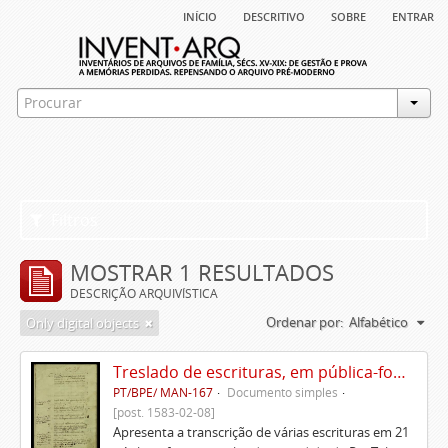
início
descritivo
sobre
entrar
Filtros
MOSTRAR 1 RESULTADOS
DESCRIÇÃO ARQUIVÍSTICA
Ordenar por:
Alfabético
Only digital objects
Treslado de escrituras, em pública-forma, de Rui Teles de Meneses
PT/BPE/ MAN-167
Documento simples
[post. 1583-02-08]
Apresenta a transcrição de várias escrituras em 21