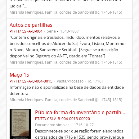
judicial"...
Miranda Henriques. Família, condes de Sandomil ([c. 1745]-1815)
Autos de partilhas
PT/TT/ CSI-A-B-004
Série
1543-1807
"Contém originais e traslados. Inclui documentos relativos a
bens dos concelhos de Alcácer do Sal, Évora, Lisboa, Montemor-
o-Novo, Moura, Santarém e Setúbal". [Segue-se a descrição
disponível no DigitArq do ANTT, citado em "Fontes"]
Miranda Henriques. Família, condes de Sandomil ([c. 1745]-1815)
Maço 15
PT/TT/ CSI-A-B-004-0015
Pasta/Processo
[c. 1716]
Informação não disponibilizada na base de dados da entidade
detentora.
Miranda Henriques. Família, condes de Sandomil ([c. 1745]-1815)
Pública-forma do inventário e partilhas dos bens de Vasco Queimado
PT/TT/ CSI-A-B-004-0015-00020
Documento simples
1716-10-27
Desconhece-se por que razão foram elaborados
os traslados de 1716 e 1535, sendo provável que