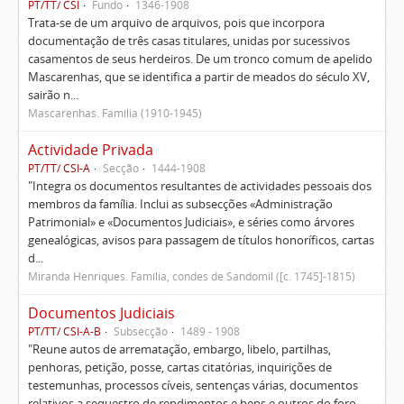
PT/TT/ CSI
Fundo
1346-1908
Trata-se de um arquivo de arquivos, pois que incorpora
documentação de três casas titulares, unidas por sucessivos
casamentos de seus herdeiros. De um tronco comum de apelido
Mascarenhas, que se identifica a partir de meados do século XV,
sairão n...
Mascarenhas. Família (1910-1945)
Actividade Privada
PT/TT/ CSI-A
Secção
1444-1908
"Integra os documentos resultantes de actividades pessoais dos
membros da família. Inclui as subsecções «Administração
Patrimonial» e «Documentos Judiciais», e séries como árvores
genealógicas, avisos para passagem de títulos honoríficos, cartas
d...
Miranda Henriques. Família, condes de Sandomil ([c. 1745]-1815)
Documentos Judiciais
PT/TT/ CSI-A-B
Subsecção
1489 - 1908
"Reune autos de arrematação, embargo, libelo, partilhas,
penhoras, petição, posse, cartas citatórias, inquirições de
testemunhas, processos cíveis, sentenças várias, documentos
relativos a sequestro de rendimentos e bens e outros do foro