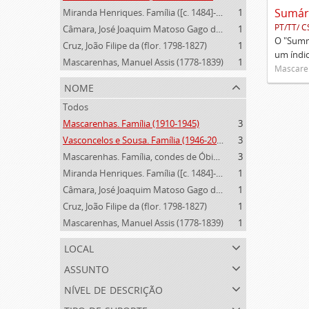
Miranda Henriques. Família ([c. 1484]-[c.1745])
1
PT/TT/ C
Câmara, José Joaquim Matoso Gago da (1775-1864)
1
O "Summa
Cruz, João Filipe da (flor. 1798-1827)
1
um índi
Mascarenhas, Manuel Assis (1778-1839)
1
Mascaren
nome
Todos
Mascarenhas. Família (1910-1945)
3
Vasconcelos e Sousa. Família (1946-2006)
3
Mascarenhas. Família, condes de Óbidos, Palma e Sabugal (1669-1910)
3
Miranda Henriques. Família ([c. 1484]-[c.1745])
1
Câmara, José Joaquim Matoso Gago da (1775-1864)
1
Cruz, João Filipe da (flor. 1798-1827)
1
Mascarenhas, Manuel Assis (1778-1839)
1
local
assunto
nível de descrição