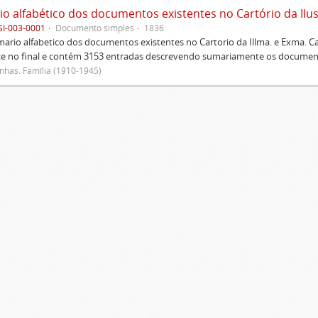
SI-003-0001
Documento simples
1836
rio alfabetico dos documentos existentes no Cartorio da Illma. e Exma. 
ce no final e contém 3153 entradas descrevendo sumariamente os document
has. Família (1910-1945)