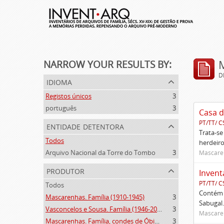
NARROW YOUR RESULTS BY:
D
idioma
Registos únicos
3
português
3
Casa d
PT/TT/ C
entidade detentora
Trata-se
Todos
herdeiro
Arquivo Nacional da Torre do Tombo
3
Mascaren
produtor
Invent
PT/TT/ C
Todos
Contém 
Mascarenhas. Família (1910-1945)
3
Sabugal.
Vasconcelos e Sousa. Família (1946-2006)
3
Mascaren
Mascarenhas. Família, condes de Óbidos, Palma e Sabugal (1669-1910)
3