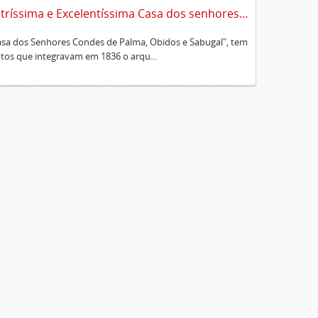
Sumário alfabético dos documentos existentes no Cartório da Ilustríssima e Excelentíssima Casa dos senhores condes de Palma, Óbidos e Sabugal
Casa dos Senhores Condes de Palma, Obidos e Sabugal", tem
os que integravam em 1836 o arqu...