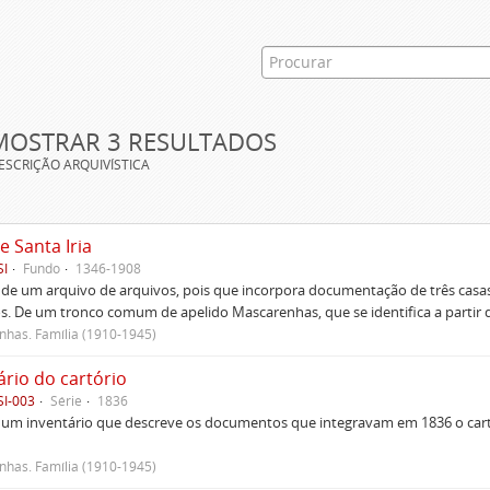
MOSTRAR 3 RESULTADOS
ESCRIÇÃO ARQUIVÍSTICA
e Santa Iria
SI
Fundo
1346-1908
 de um arquivo de arquivos, pois que incorpora documentação de três casas
s. De um tronco comum de apelido Mascarenhas, que se identifica a partir d
has. Família (1910-1945)
ário do cartório
SI-003
Série
1836
um inventário que descreve os documentos que integravam em 1836 o cartó
has. Família (1910-1945)