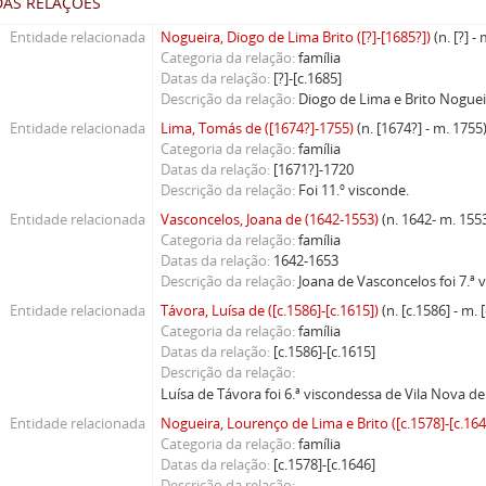
DAS RELAÇÕES
Entidade relacionada
Nogueira, Diogo de Lima Brito ([?]-[1685?])
(n. [?] -
Categoria da relação
família
Datas da relação
[?]-[c.1685]
Descrição da relação
Diogo de Lima e Brito Nogueir
Entidade relacionada
Lima, Tomás de ([1674?]-1755)
(n. [1674?] - m. 1755
Categoria da relação
família
Datas da relação
[1671?]-1720
Descrição da relação
Foi 11.º visconde.
Entidade relacionada
Vasconcelos, Joana de (1642-1553)
(n. 1642- m. 155
Categoria da relação
família
Datas da relação
1642-1653
Descrição da relação
Joana de Vasconcelos foi 7.ª 
Entidade relacionada
Távora, Luísa de ([c.1586]-[c.1615])
(n. [c.1586] - m. 
Categoria da relação
família
Datas da relação
[c.1586]-[c.1615]
Descrição da relação
Luísa de Távora foi 6.ª viscondessa de Vila Nova de
Entidade relacionada
Nogueira, Lourenço de Lima e Brito ([c.1578]-[c.164
Categoria da relação
família
Datas da relação
[c.1578]-[c.1646]
Descrição da relação