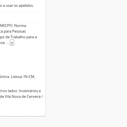
o a usar os apelidos.
R(CPF): Norma
ica para Pessoas
rupo de Trabalho para a
boa:
...
»
intra. Lisboa: IN-CM,
tros lados. Inventários e
e Vila Nova de Cerveira /