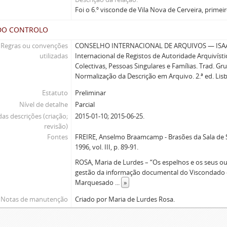
Foi o 6.º visconde de Vila Nova de Cerveira, primeir
DO CONTROLO
Regras ou convenções
CONSELHO INTERNACIONAL DE ARQUIVOS — ISAA
utilizadas
Internacional de Registos de Autoridade Arquivíst
Colectivas, Pessoas Singulares e Famílias. Trad. G
Normalização da Descrição em Arquivo. 2.ª ed. Lis
Estatuto
Preliminar
Nível de detalhe
Parcial
as descrições (criação;
2015-01-10; 2015-06-25.
revisão)
Fontes
FREIRE, Anselmo Braamcamp - Brasões da Sala de S
1996, vol. III, p. 89-91.
ROSA, Maria de Lurdes – “Os espelhos e os seus ou
gestão da informação documental do Viscondado d
Marquesado
...
»
Notas de manutenção
Criado por Maria de Lurdes Rosa.