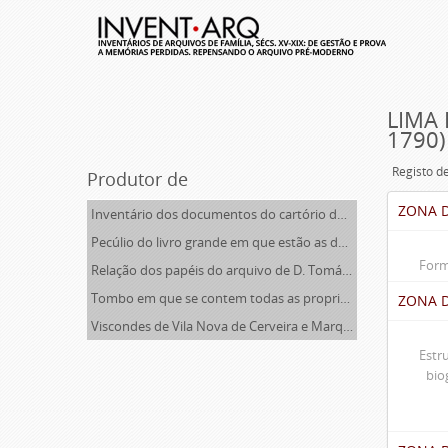
LIMA 
1790)
Registo d
Produtor de
ZONA D
Inventário dos documentos do cartório de Ponte de Lima
Pecúlio do livro grande em que estão as doações e confirmações das igrejas pertencentes ao Viscondado
Form
Relação dos papéis do arquivo de D. Tomás de Lima
Tombo em que se contem todas as propriedades, rendas, foros, privilégios, bulas e alvarás dos morgados de Santa Ana e de São Lourenço de Lisboa, Gaião e Santo Estêvão de Beja
ZONA 
Viscondes de Vila Nova de Cerveira e Marqueses de Ponte de Lima
Estr
bio