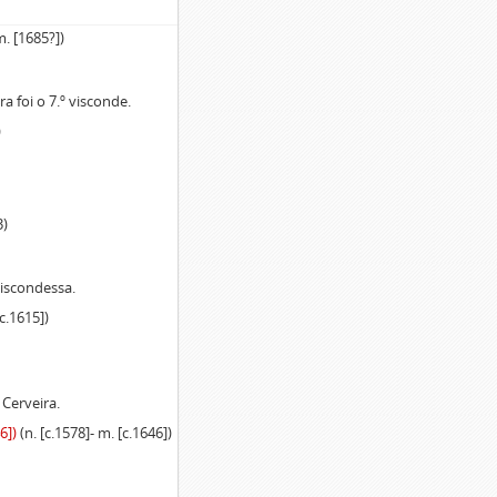
 m. [1685?])
a foi o 7.º visconde.
)
3)
viscondessa.
[c.1615])
 Cerveira.
6])
(n. [c.1578]- m. [c.1646])