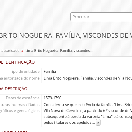
BRITO NOGUEIRA. FAMÍLIA, VISCONDES DE 
e autoridade
Lima Brito Nogueira. Família, viscondes de Vila Nova de Cerveira (1579-1790)
E IDENTIFICAÇÃO
Tipo de entidade
Família
a autorizada do nome
Lima Brito Nogueira. Família, viscondes de Vila No
DA DESCRIÇÃO
Datas de existência
1579-1790
uturas internas / Dados
Considerou-se que existência da família "Lima Bri
gráficos e genealógicos
Vila Nova de Cerveira", a partir do 6.º visconde de 
subsequente à perda da varonia "Lima" e à cons
pelos titulares dos apelidos
...
»