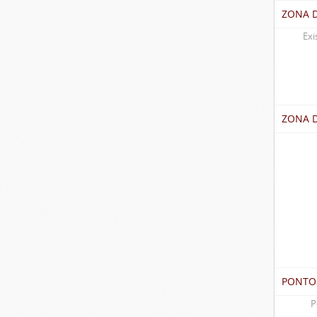
ZONA 
Exi
ZONA 
PONTO
P