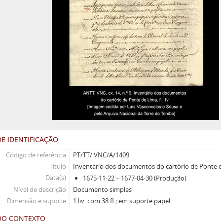
E IDENTIFICAÇÃO
Código de referência
PT/TT/ VNC/A/1409
Título
Inventário dos documentos do cartório de Ponte 
Data(s)
1675-11-22 – 1677-04-30 (Produção)
Nível de descrição
Documento simples
Dimensão e suporte
1 liv. com 38 fl.; em suporte papel.
DO CONTEXTO