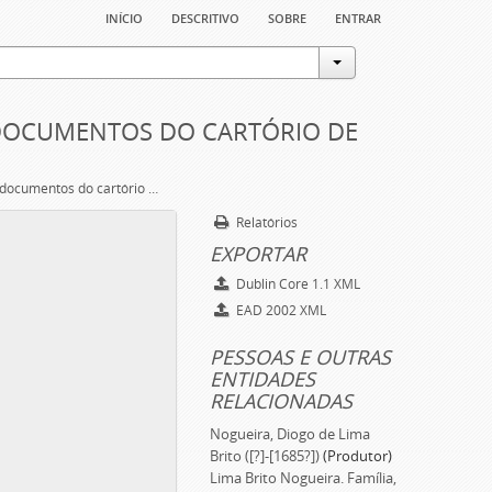
início
descritivo
sobre
entrar
 DOCUMENTOS DO CARTÓRIO DE
Inventário dos documentos do cartório de Ponte de Lima
Relatórios
EXPORTAR
Dublin Core 1.1 XML
EAD 2002 XML
PESSOAS E OUTRAS
ENTIDADES
RELACIONADAS
Nogueira, Diogo de Lima
Brito ([?]-[1685?])
(Produtor)
Lima Brito Nogueira. Família,