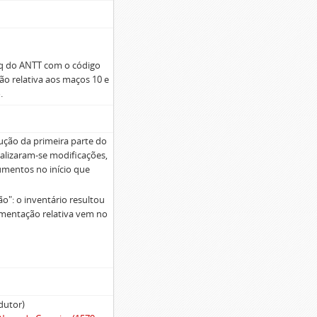
rq do ANTT com o código
o relativa aos maços 10 e
.
ução da primeira parte do
ealizaram-se modificações,
umentos no início que
o": o inventário resultou
umentação relativa vem no
dutor)