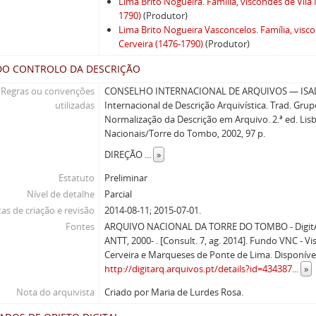
Lima Brito Nogueira. Família, viscondes de Vila
1790)
(Produtor)
Lima Brito Nogueira Vasconcelos. Família, visc
Cerveira (1476-1790)
(Produtor)
DO CONTROLO DA DESCRIÇÃO
Regras ou convenções
CONSELHO INTERNACIONAL DE ARQUIVOS — ISAD(
utilizadas
Internacional de Descrição Arquivística. Trad. Gru
Normalização da Descrição em Arquivo. 2.ª ed. Lisb
Nacionais/Torre do Tombo, 2002, 97 p.
DIREÇÃO
...
»
Estatuto
Preliminar
Nível de detalhe
Parcial
as de criação e revisão
2014-08-11; 2015-07-01.
Fontes
ARQUIVO NACIONAL DA TORRE DO TOMBO - DigitArq
ANTT, 2000- . [Consult. 7, ag. 2014]. Fundo VNC - V
Cerveira e Marqueses de Ponte de Lima. Disponív
http://digitarq.arquivos.pt/details?id=434387
...
»
Nota do arquivista
Criado por Maria de Lurdes Rosa.