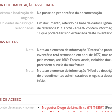
DA DOCUMENTAÇÃO ASSOCIADA
stência e localização de
Na posse do proprietário da documentação.
originais
Unidades de descrição
Um documento, referido na base de dados DigitA
relacionadas
de referência PT/TT/VNC/A/1436, contém informaçã
11 que poderá ter sido extraviada deste Inventário
DAS NOTAS
Nota
Nota ao elemento de informação "Data(s)": a prod
inventário terá terminado em abril de 1677, mas r
pelo menos, até 1689. Foram, ainda, incluídos doc
precedem o inicío da sua feitura.
Nota
Nota ao elemento de informação "Nível de descriçã
de procedimentos administrativos e legais, a doc
início.
S DE ACESSO
onto de acesso - nome
Nogueira, Diogo de Lima Brito ([?]-[1685?])
(Pro