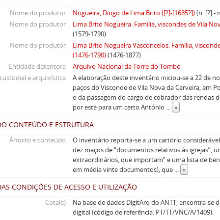
Nome do produtor
Nogueira, Diogo de Lima Brito ([?]-[1685?])
(n. [?] -
Nome do produtor
Lima Brito Nogueira. Família, viscondes de Vila No
(1579-1790)
Nome do produtor
Lima Brito Nogueira Vasconcelos. Família, visconde
(1476-1790)
(1476-1877)
Entidade detentora
Arquivo Nacional da Torre do Tombo
custodial e arquivística
A elaboração deste inventário iniciou-se a 22 de 
paços do Visconde de Vila Nova da Cerveira, em P
o da passagem do cargo de cobrador das rendas do
por este para um certo António
...
»
DO CONTEÚDO E ESTRUTURA
Âmbito e conteúdo
O inventário reporta-se a um cartório consideráve
dez maços de “documentos relativos às igrejas”, 
extraordinários, que importam” e uma lista de be
em média vinte documentos), que
...
»
AS CONDIÇÕES DE ACESSO E UTILIZAÇÃO
Cota(s)
Na base de dados DigitArq do ANTT, encontra-se d
digital (código de referência: PT/TT/VNC/A/1409).