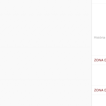
História 
ZONA 
ZONA D