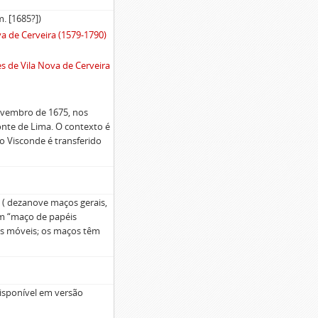
 m. [1685?])
va de Cerveira (1579-1790)
s de Vila Nova de Cerveira
novembro de 1675, nos
onte de Lima. O contexto é
 Visconde é transferido
l ( dezanove maços gerais,
um “maço de papéis
ns móveis; os maços têm
isponível em versão