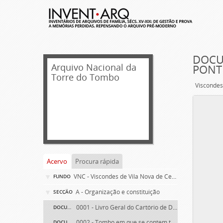
DOCU
Arquivo Nacional da
PONT
Torre do Tombo
Acervo
Procura rápida
VNC - Viscondes de Vila Nova de Cerveira e Marqueses de Ponte de Lima
FUNDO
A - Organização e constituição
SECÇÃO
0001 - Livro Geral do Cartório de D. Tomás de Lima, 2.º Marquês de Ponte de Lima
DOCUMENTO SIMPLES
0002 - Tombo em que se contem todas as propriedades, rendas, foros, privilégios, bulas e alvarás dos morgados de Santa Ana e de São Lourenço de Lisboa, Gaião e Santo Estêvão de Beja
DOCUMENTO SIMPLES