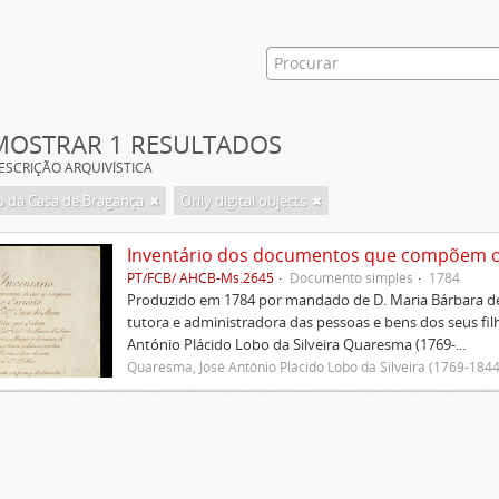
MOSTRAR 1 RESULTADOS
ESCRIÇÃO ARQUIVÍSTICA
 da Casa de Bragança
Only digital objects
Inventário dos documentos que compõem o c
PT/FCB/ AHCB-Ms.2645
Documento simples
1784
Produzido em 1784 por mandado de D. Maria Bárbara de
tutora e administradora das pessoas e bens dos seus fi
António Plácido Lobo da Silveira Quaresma (1769-...
Quaresma, José António Plácido Lobo da Silveira (1769-1844