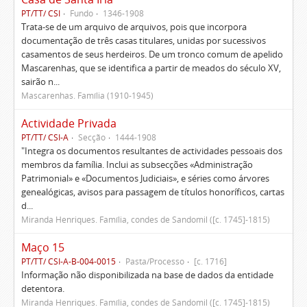
PT/TT/ CSI
Fundo
1346-1908
Trata-se de um arquivo de arquivos, pois que incorpora
documentação de três casas titulares, unidas por sucessivos
casamentos de seus herdeiros. De um tronco comum de apelido
Mascarenhas, que se identifica a partir de meados do século XV,
sairão n...
Mascarenhas. Família (1910-1945)
Actividade Privada
PT/TT/ CSI-A
Secção
1444-1908
"Integra os documentos resultantes de actividades pessoais dos
membros da família. Inclui as subsecções «Administração
Patrimonial» e «Documentos Judiciais», e séries como árvores
genealógicas, avisos para passagem de títulos honoríficos, cartas
d...
Miranda Henriques. Família, condes de Sandomil ([c. 1745]-1815)
Maço 15
PT/TT/ CSI-A-B-004-0015
Pasta/Processo
[c. 1716]
Informação não disponibilizada na base de dados da entidade
detentora.
Miranda Henriques. Família, condes de Sandomil ([c. 1745]-1815)