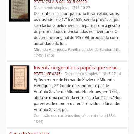
PT/TT/ CSI-A-B-004-0015-00020
Documento simples
1716-10-27
Desconhece-se por que razão foram elaborados
os traslados de 1716 e 1535, sendo provável que
se relacione, pelo menos em parte, com a gestão
de propriedades mencionadas no inventário. O
documento original de 1497-98, produzido com
autoridade do Ju...
Miranda Henriques. Família, condes de Sandomil ([c.
1745]-1815)
Inventário geral dos papéis que se acharam por falecimento do Principal D. António Xavier de Miranda Henriques
PT/TT/ LFF-0246
Documento simples
1815-07-14
Após a morte de Fernando Xavier de Miranda
Henriques, 2.º Conde de Sandomil e pai de
António Xavier de Miranda Henriques, em 1794,
abriu-se uma contenda entre esta família e vários
parentes de ramos colaterais devido ao facto de
António Xavier, po...
Comissão dos cartórios dos juízos extintos (1834-
1844)
Casa de Santa Iria