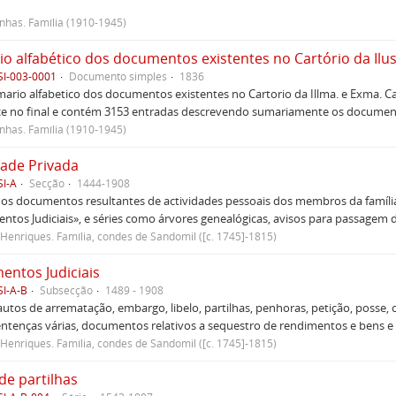
has. Família (1910-1945)
SI-003-0001
Documento simples
1836
rio alfabetico dos documentos existentes no Cartorio da Illma. e Exma. 
ce no final e contém 3153 entradas descrevendo sumariamente os document
has. Família (1910-1945)
dade Privada
SI-A
Secção
1444-1908
 os documentos resultantes de actividades pessoais dos membros da família
tos Judiciais», e séries como árvores genealógicas, avisos para passagem de 
Henriques. Família, condes de Sandomil ([c. 1745]-1815)
ntos Judiciais
SI-A-B
Subsecção
1489 - 1908
utos de arrematação, embargo, libelo, partilhas, penhoras, petição, posse, c
sentenças várias, documentos relativos a sequestro de rendimentos e bens e ou
Henriques. Família, condes de Sandomil ([c. 1745]-1815)
de partilhas