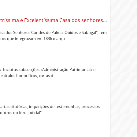
Sumário alfabético dos documentos existentes no Cartório da Ilustríssima e Excelentíssima Casa dos senhores condes de Palma, Óbidos e Sabugal
Casa dos Senhores Condes de Palma, Obidos e Sabugal", tem
os que integravam em 1836 o arqu...
. Inclui as subsecções «Administração Patrimonial» e
títulos honoríficos, cartas d...
artas citatórias, inquirições de testemunhas, processos
tros do foro judicial"...