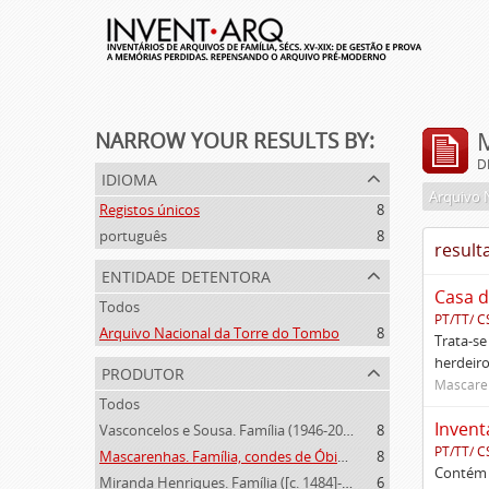
NARROW YOUR RESULTS BY:
D
idioma
Arquivo 
Registos únicos
8
português
8
result
entidade detentora
Casa d
Todos
PT/TT/ C
Arquivo Nacional da Torre do Tombo
8
Trata-se
herdeiro
produtor
Mascaren
Todos
Invent
Vasconcelos e Sousa. Família (1946-2006)
8
PT/TT/ C
Mascarenhas. Família, condes de Óbidos, Palma e Sabugal (1669-1910)
8
Contém 
Miranda Henriques. Família ([c. 1484]-[c.1745])
6