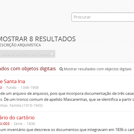
MOSTRAR 8 RESULTADOS
ESCRIÇÃO ARQUIVÍSTICA
Nacional da Torre do Tombo
ados com objetos digitais
Mostrar resultados com objectos digitais
e Santa Iria
SI
Fundo
1346-1908
 de um arquivo de arquivos, pois que incorpora documentação de três casas
s. De um tronco comum de apelido Mascarenhas, que se identifica a partir d
has. Família (1910-1945)
ário do cartório
SI-003
Série
1836
um inventário que descreve os documentos que integravam em 1836 o cartó