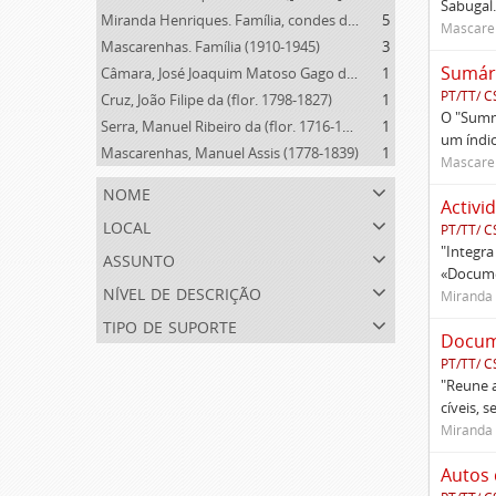
Sabugal.
Miranda Henriques. Família, condes de Sandomil ([c. 1745]-1815)
5
Mascaren
Mascarenhas. Família (1910-1945)
3
Câmara, José Joaquim Matoso Gago da (1775-1864)
1
PT/TT/ C
Cruz, João Filipe da (flor. 1798-1827)
1
O "Summa
Serra, Manuel Ribeiro da (flor. 1716-1726)
1
um índi
Mascarenhas, Manuel Assis (1778-1839)
1
Mascaren
nome
Activi
local
PT/TT/ C
"Integra
assunto
«Documen
nível de descrição
Miranda 
tipo de suporte
Docume
PT/TT/ C
"Reune a
cíveis, 
Miranda 
Autos 