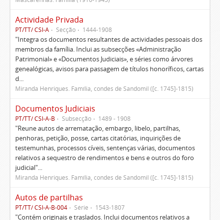
Actividade Privada
PT/TT/ CSI-A
Secção
1444-1908
"Integra os documentos resultantes de actividades pessoais dos
membros da família. Inclui as subsecções «Administração
Patrimonial» e «Documentos Judiciais», e séries como árvores
genealógicas, avisos para passagem de títulos honoríficos, cartas
d...
Miranda Henriques. Família, condes de Sandomil ([c. 1745]-1815)
Documentos Judiciais
PT/TT/ CSI-A-B
Subsecção
1489 - 1908
"Reune autos de arrematação, embargo, libelo, partilhas,
penhoras, petição, posse, cartas citatórias, inquirições de
testemunhas, processos cíveis, sentenças várias, documentos
relativos a sequestro de rendimentos e bens e outros do foro
judicial"...
Miranda Henriques. Família, condes de Sandomil ([c. 1745]-1815)
Autos de partilhas
PT/TT/ CSI-A-B-004
Série
1543-1807
"Contém originais e traslados. Inclui documentos relativos a