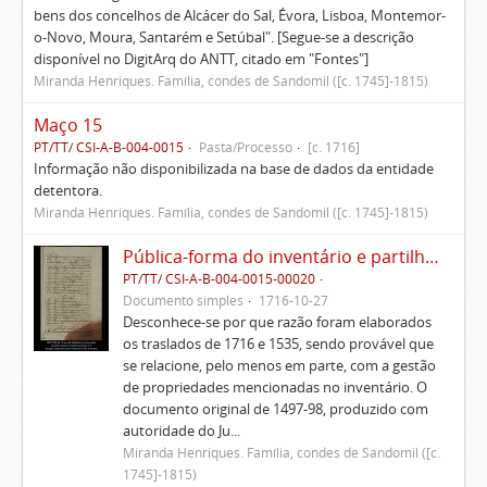
bens dos concelhos de Alcácer do Sal, Évora, Lisboa, Montemor-
o-Novo, Moura, Santarém e Setúbal". [Segue-se a descrição
disponível no DigitArq do ANTT, citado em "Fontes"]
Miranda Henriques. Família, condes de Sandomil ([c. 1745]-1815)
Maço 15
PT/TT/ CSI-A-B-004-0015
Pasta/Processo
[c. 1716]
Informação não disponibilizada na base de dados da entidade
detentora.
Miranda Henriques. Família, condes de Sandomil ([c. 1745]-1815)
Pública-forma do inventário e partilhas dos bens de Vasco Queimado
PT/TT/ CSI-A-B-004-0015-00020
Documento simples
1716-10-27
Desconhece-se por que razão foram elaborados
os traslados de 1716 e 1535, sendo provável que
se relacione, pelo menos em parte, com a gestão
de propriedades mencionadas no inventário. O
documento original de 1497-98, produzido com
autoridade do Ju...
Miranda Henriques. Família, condes de Sandomil ([c.
1745]-1815)