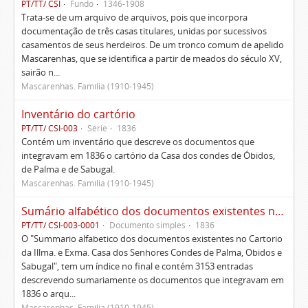
PT/TT/ CSI
Fundo
1346-1908
Trata-se de um arquivo de arquivos, pois que incorpora
documentação de três casas titulares, unidas por sucessivos
casamentos de seus herdeiros. De um tronco comum de apelido
Mascarenhas, que se identifica a partir de meados do século XV,
sairão n...
Mascarenhas. Família (1910-1945)
Inventário do cartório
PT/TT/ CSI-003
Série
1836
Contém um inventário que descreve os documentos que
integravam em 1836 o cartório da Casa dos condes de Óbidos,
de Palma e de Sabugal.
Mascarenhas. Família (1910-1945)
Sumário alfabético dos documentos existentes no Cartório da Ilustríssima e Excelentíssima Casa dos senhores condes de Palma, Óbidos e Sabugal
PT/TT/ CSI-003-0001
Documento simples
1836
O "Summario alfabetico dos documentos existentes no Cartorio
da Illma. e Exma. Casa dos Senhores Condes de Palma, Obidos e
Sabugal", tem um índice no final e contém 3153 entradas
descrevendo sumariamente os documentos que integravam em
1836 o arqu...
Mascarenhas. Família (1910-1945)