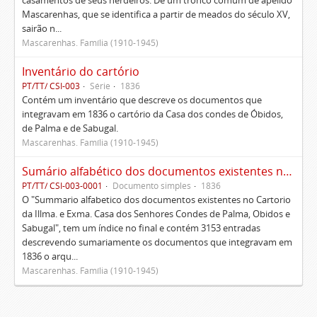
casamentos de seus herdeiros. De um tronco comum de apelido
Mascarenhas, que se identifica a partir de meados do século XV,
sairão n...
Mascarenhas. Família (1910-1945)
Inventário do cartório
PT/TT/ CSI-003
Série
1836
Contém um inventário que descreve os documentos que
integravam em 1836 o cartório da Casa dos condes de Óbidos,
de Palma e de Sabugal.
Mascarenhas. Família (1910-1945)
Sumário alfabético dos documentos existentes no Cartório da Ilustríssima e Excelentíssima Casa dos senhores condes de Palma, Óbidos e Sabugal
PT/TT/ CSI-003-0001
Documento simples
1836
O "Summario alfabetico dos documentos existentes no Cartorio
da Illma. e Exma. Casa dos Senhores Condes de Palma, Obidos e
Sabugal", tem um índice no final e contém 3153 entradas
descrevendo sumariamente os documentos que integravam em
1836 o arqu...
Mascarenhas. Família (1910-1945)