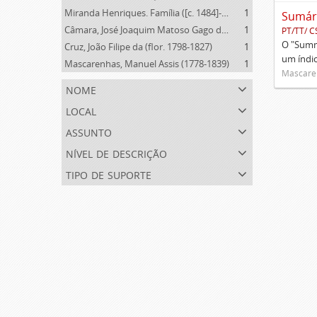
Miranda Henriques. Família ([c. 1484]-[c.1745])
1
Câmara, José Joaquim Matoso Gago da (1775-1864)
1
PT/TT/ C
O "Summa
Cruz, João Filipe da (flor. 1798-1827)
1
um índi
Mascarenhas, Manuel Assis (1778-1839)
1
Mascaren
nome
local
assunto
nível de descrição
tipo de suporte