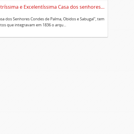
Sumário alfabético dos documentos existentes no Cartório da Ilustríssima e Excelentíssima Casa dos senhores condes de Palma, Óbidos e Sabugal
Casa dos Senhores Condes de Palma, Obidos e Sabugal", tem
os que integravam em 1836 o arqu...