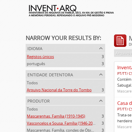
NARROW YOUR RESULTS BY:
D
idioma
Arquivo 
Registos únicos
3
português
3
Invent
entidade detentora
PT/TT/ C
Contém 
Todos
Sabugal.
Arquivo Nacional da Torre do Tombo
3
Mascaren
produtor
Casa d
Todos
PT/TT/ C
Trata-se
Mascarenhas. Família (1910-1945)
3
herdeiro
Vasconcelos e Sousa. Família (1946-2006)
3
Mascaren
Mascarenhas. Família, condes de Óbidos, Palma e Sabugal (1669-1910)
3