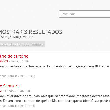
MOSTRAR 3 RESULTADOS
ESCRIÇÃO ARQUIVÍSTICA
Nacional da Torre do Tombo
ário do cartório
SI-003
Série
1836
um inventário que descreve os documentos que integravam em 1836 o cartó
has. Família (1910-1945)
e Santa Iria
SI
Fundo
1346-1908
 de um arquivo de arquivos, pois que incorpora documentação de três casas
s. De um tronco comum de apelido Mascarenhas, que se identifica a partir d
has. Família (1910-1945)