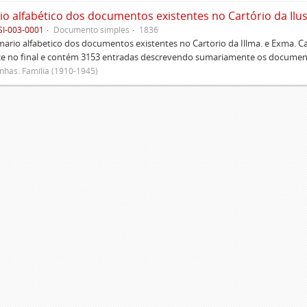
SI-003-0001
Documento simples
1836
rio alfabetico dos documentos existentes no Cartorio da Illma. e Exma. 
ce no final e contém 3153 entradas descrevendo sumariamente os document
has. Família (1910-1945)