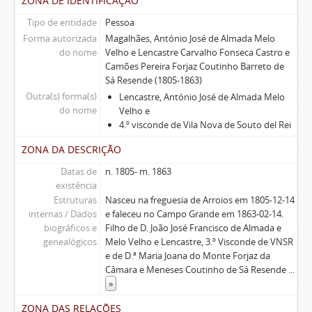
ZONA DE IDENTIFICAÇÃO
Tipo de entidade
Pessoa
Forma autorizada
Magalhães, António José de Almada Melo
do nome
Velho e Lencastre Carvalho Fonseca Castro e
Camões Pereira Forjaz Coutinho Barreto de
Sá Resende (1805-1863)
Outra(s) forma(s)
Lencastre, António José de Almada Melo
do nome
Velho e
4.º visconde de Vila Nova de Souto del Rei
ZONA DA DESCRIÇÃO
Datas de
n. 1805- m. 1863
existência
Estruturas
Nasceu na freguesia de Arroios em 1805-12-14
internas / Dados
e faleceu no Campo Grande em 1863-02-14.
biográficos e
Filho de D. João José Francisco de Almada e
genealógicos
Melo Velho e Lencastre, 3.º Visconde de VNSR
e de D.ª Maria Joana do Monte Forjaz da
Câmara e Meneses Coutinho de Sá Resende
...
»
ZONA DAS RELAÇÕES