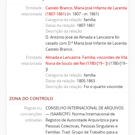
Entidade
Castelo Branco, Maria José Infante de Lacerda
relacionada
(1807-1861)
(n. 1807 - m. 1861)
Categoria da relação
família
Datas da relação
1807-1861
Descrição da relação
D. António José de Almada e Lencastre foi
casado com D.ª Maria José Infante de Lacerda
Castelo Branco.
Entidade
Almada e Lencastre. Família, viscondes de Vila
relacionada
Nova de Souto del Rei (1780-[19-- ])
(1780-[19--
])
Categoria da relação
família
Datas da relação
1805-1863
Descrição da relação
Foi o quarto visconde.
ZONA DO CONTROLO
Regras ou
CONSELHO INTERNACIONAL DE ARQUIVOS
convenções
— ISAAR(CPF): Norma Internacional de
utilizadas
Registos de Autoridade Arquivística para
Pessoas Colectivas, Pessoas Singulares e
Famílias. Trad. Grupo de Trabalho para a