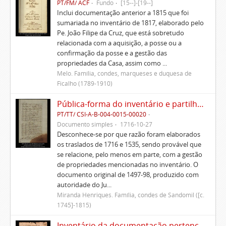
PT/FM/ ACF
Fundo
[15--]-[19--]
Inclui documentação anterior a 1815 que foi
sumariada no inventário de 1817, elaborado pelo
Pe. João Filipe da Cruz, que está sobretudo
relacionada com a aquisição, a posse ou a
confirmação da posse e a gestão das
propriedades da Casa, assim como ...
Melo. Família, condes, marqueses e duquesa de
Ficalho (1789-1910)
Pública-forma do inventário e partilhas dos bens de Vasco Queimado
PT/TT/ CSI-A-B-004-0015-00020
Documento simples
1716-10-27
Desconhece-se por que razão foram elaborados
os traslados de 1716 e 1535, sendo provável que
se relacione, pelo menos em parte, com a gestão
de propriedades mencionadas no inventário. O
documento original de 1497-98, produzido com
autoridade do Ju...
Miranda Henriques. Família, condes de Sandomil ([c.
1745]-1815)
Inventário da documentação pertencente às igrejas que eram do padroado dos condes de Marialva