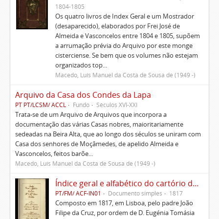
1804-1805
Os quatro livros de Index Geral e um Mostrador
(desaparecido), elaborados por Frei José de
Almeida e Vasconcelos entre 1804 e 1805, supõem
a arrumação prévia do Arquivo por este monge
cisterciense. Se bem que os volumes não estejam
organizados top...
Macedo, Luís Manuel da Costa de Sousa de (1949 -)
Arquivo da Casa dos Condes da Lapa
PT PT/LCSM/ ACCL
Fundo
Séculos XVI-XXI
Trata-se de um Arquivo de Arquivos que incorpora a
documentação das várias Casas nobres, maioritariamente
sedeadas na Beira Alta, que ao longo dos séculos se uniram com
Casa dos senhores de Moçâmedes, de apelido Almeida e
Vasconcelos, feitos barõe...
Macedo, Luís Manuel da Costa de Sousa de (1949 -)
Índice geral e alfabético do cartório da Casa de Ficalho
PT/FM/ ACF-IN01
Documento simples
1817
Composto em 1817, em Lisboa, pelo padre João
Filipe da Cruz, por ordem de D. Eugénia Tomásia