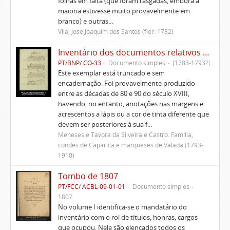
folhas em falta (que foram rasgadas, embora a
maioria estivesse muito provavelmente em
branco) e outras...
Vila, José Joaquim dos Santos (flor. 1782)
Inventário dos documentos relativos aos Morgados da Patameira, de Oliveira e de Caparica
PT/BNP/ CO-33
Documento simples
[1783-1793?]
Este exemplar está truncado e sem
encadernação. Foi provavelmente produzido
entre as décadas de 80 e 90 do século XVIII,
havendo, no entanto, anotações nas margens e
acrescentos a lápis ou a cor de tinta diferente que
devem ser posteriores à sua f...
Meneses e Távora da Silveira e Castro. Família,
condes de Caparica e marqueses de Valada (1793-
1910)
Tombo de 1807
PT/FCC/ ACBL-09-01-01
Documento simples
1807
No volume I identifica-se o mandatário do
inventário com o rol de títulos, honras, cargos
que ocupou. Nele são elencados todos os