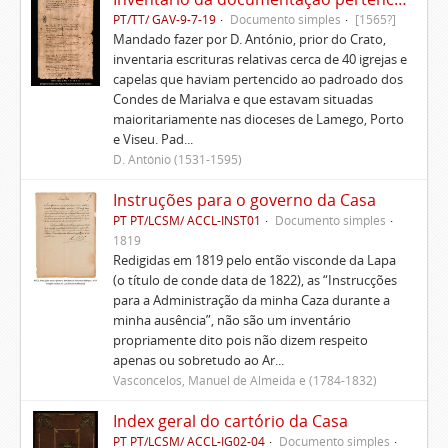
PT/TT/ GAV-9-7-19
Documento simples
[1565?]
Mandado fazer por D. António, prior do Crato,
inventaria escrituras relativas cerca de 40 igrejas e
capelas que haviam pertencido ao padroado dos
Condes de Marialva e que estavam situadas
maioritariamente nas dioceses de Lamego, Porto
e Viseu. Pad...
D. António (1531-1595)
Instruções para o governo da Casa
PT PT/LCSM/ ACCL-INST01
Documento simples
1819
Redigidas em 1819 pelo então visconde da Lapa
(o título de conde data de 1822), as “Instrucções
para a Administração da minha Caza durante a
minha ausência”, não são um inventário
propriamente dito pois não dizem respeito
apenas ou sobretudo ao Ar...
Vasconcelos, Manuel de Almeida e (1784-1832)
Index geral do cartório da Casa
PT PT/LCSM/ ACCL-IG02-04
Documento simples