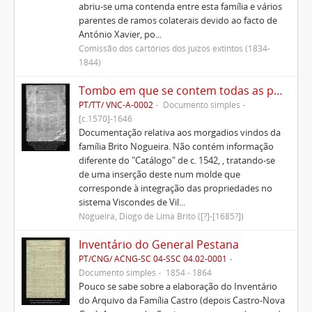
abriu-se uma contenda entre esta família e vários
parentes de ramos colaterais devido ao facto de
António Xavier, po...
Comissão dos cartórios dos juízos extintos (1834-
1844)
Tombo em que se contem todas as propriedades, rendas, foros, privilégios, bulas e alvarás dos morgados de Santa Ana e de São Lourenço de Lisboa, Gaião e Santo Estêvão de Beja
PT/TT/ VNC-A-0002
Documento simples
[c.1570]-1646
Documentação relativa aos morgadios vindos da
família Brito Nogueira. Não contém informação
diferente do "Catálogo" de c. 1542, , tratando-se
de uma inserção deste num molde que
corresponde à integração das propriedades no
sistema Viscondes de Vil...
Nogueira, Diogo de Lima Brito ([?]-[1685?])
Inventário do General Pestana
PT/CNG/ ACNG-SC 04-SSC 04.02-0001
Documento simples
1854 - 1864
Pouco se sabe sobre a elaboração do Inventário
do Arquivo da Família Castro (depois Castro-Nova