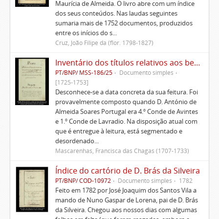
Maurícia de Almeida. O livro abre com um índice
dos seus conteúdos. Nas laudas seguintes
sumaria mais de 1752 documentos, produzidos
entre os inícios do s...
Cruz, João Filipe da (flor. 1798-1827)
Inventário dos títulos relativos aos bens pertencentes aos Morgados administrados pelo Conde de Avintes
PT/BNP/ MSS-186/25
Documento simples
[1725-1753]
Desconhece-se a data concreta da sua feitura. Foi
provavelmente composto quando D. António de
Almeida Soares Portugal era 4.º Conde de Avintes
e 1.º Conde de Lavradio. Na disposição atual com
que é entregue à leitura, está segmentado e
desordenado...
Mascarenhas, Francisca das Chagas (1707-1733)
Índice do cartório de D. Brás da Silveira
PT/BNP/ COD-10972
Documento simples
1782
Feito em 1782 por José Joaquim dos Santos Vila a
mando de Nuno Gaspar de Lorena, pai de D. Brás
da Silveira. Chegou aos nossos dias com algumas