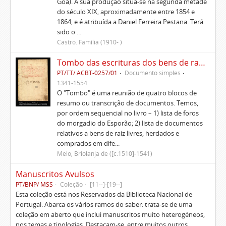
Goa). A sua produção situa-se na segunda metade
do século XIX, aproximadamente entre 1854 e
1864, e é atribuída a Daniel Ferreira Pestana. Terá
sido o ...
Castro. Família (1910- )
Tombo das escrituras dos bens de raiz e rendas do morgadio do Esporão e memorial delas
PT/TT/ ACBT-0257/01
Documento simples
1341-1554
O "Tombo" é uma reunião de quatro blocos de
resumo ou transcrição de documentos. Temos,
por ordem sequencial no livro – 1) lista de foros
do morgadio do Esporão; 2) lista de documentos
relativos a bens de raiz livres, herdados e
comprados em dife...
Melo, Briolanja de ([c.1510]-1541)
Manuscritos Avulsos
PT/BNP/ MSS
Coleção
[11--]-[19--]
Esta coleção está nos Reservados da Biblioteca Nacional de
Portugal. Abarca os vários ramos do saber: trata-se de uma
coleção em aberto que inclui manuscritos muito heterogéneos,
nos temas e tipologias. Destacam-se, entre muitos outros