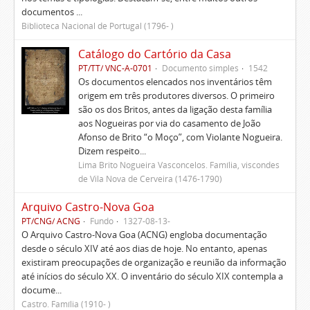
documentos ...
Biblioteca Nacional de Portugal (1796- )
Catálogo do Cartório da Casa
PT/TT/ VNC-A-0701
Documento simples
1542
Os documentos elencados nos inventários têm
origem em três produtores diversos. O primeiro
são os dos Britos, antes da ligação desta família
aos Nogueiras por via do casamento de João
Afonso de Brito “o Moço”, com Violante Nogueira.
Dizem respeito...
Lima Brito Nogueira Vasconcelos. Família, viscondes
de Vila Nova de Cerveira (1476-1790)
Arquivo Castro-Nova Goa
PT/CNG/ ACNG
Fundo
1327-08-13-
O Arquivo Castro-Nova Goa (ACNG) engloba documentação
desde o século XIV até aos dias de hoje. No entanto, apenas
existiram preocupações de organização e reunião da informação
até inícios do século XX. O inventário do século XIX contempla a
docume...
Castro. Família (1910- )