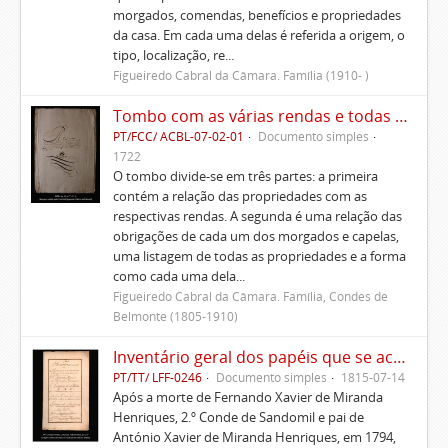
morgados, comendas, benefícios e propriedades
da casa. Em cada uma delas é referida a origem, o
tipo, localização, re...
Figueiredo Cabral da Câmara. Família (1910- )
Tombo com as várias rendas e todas as fazendas prazos e foros que pertencem a esta casa em que meu pai e senhor Pedro de Figueiredo se achava de posse até seu falecimento.
PT/FCC/ ACBL-07-02-01
Documento simples
1722
O tombo divide-se em três partes: a primeira
contém a relação das propriedades com as
respectivas rendas. A segunda é uma relação das
obrigações de cada um dos morgados e capelas,
uma listagem de todas as propriedades e a forma
como cada uma dela...
Figueiredo Cabral da Câmara. Família, Condes de
Belmonte (1805-1910)
Inventário geral dos papéis que se acharam por falecimento do Principal D. António Xavier de Miranda Henriques
PT/TT/ LFF-0246
Documento simples
1815-07-14
Após a morte de Fernando Xavier de Miranda
Henriques, 2.º Conde de Sandomil e pai de
António Xavier de Miranda Henriques, em 1794,