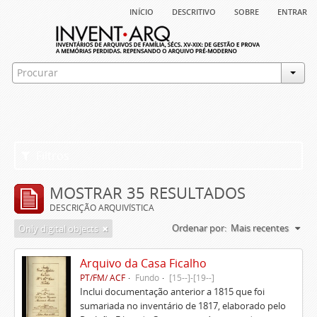
início
descritivo
sobre
entrar
Filtros
MOSTRAR 35 RESULTADOS
DESCRIÇÃO ARQUIVÍSTICA
Ordenar por:
Mais recentes
Only digital objects
Arquivo da Casa Ficalho
PT/FM/ ACF
Fundo
[15--]-[19--]
Inclui documentação anterior a 1815 que foi
sumariada no inventário de 1817, elaborado pelo