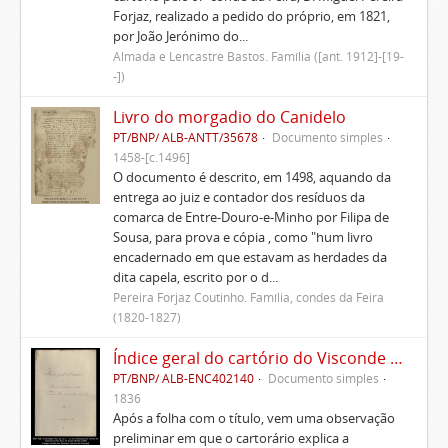
Forjaz, realizado a pedido do próprio, em 1821,
por João Jerónimo do...
Almada e Lencastre Bastos. Família ([ant. 1912]-[19-
-])
Livro do morgadio do Canidelo
PT/BNP/ ALB-ANTT/35678
Documento simples
1458-[c.1496]
O documento é descrito, em 1498, aquando da
entrega ao juiz e contador dos resíduos da
comarca de Entre-Douro-e-Minho por Filipa de
Sousa, para prova e cópia , como "hum livro
encadernado em que estavam as herdades da
dita capela, escrito por o d...
Pereira Forjaz Coutinho. Família, condes da Feira
(1820-1827)
Índice geral do cartório do Visconde de Vila Nova do Souto d'El-Rei
PT/BNP/ ALB-ENC402140
Documento simples
1836
Após a folha com o título, vem uma observação
preliminar em que o cartorário explica a