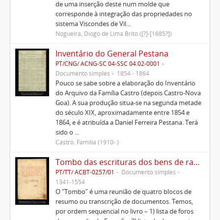
de uma inserção deste num molde que
corresponde à integração das propriedades no
sistema Viscondes de Vil...
Nogueira, Diogo de Lima Brito ([?]-[1685?])
Inventário do General Pestana
PT/CNG/ ACNG-SC 04-SSC 04.02-0001
Documento simples
1854 - 1864
Pouco se sabe sobre a elaboração do Inventário
do Arquivo da Família Castro (depois Castro-Nova
Goa). A sua produção situa-se na segunda metade
do século XIX, aproximadamente entre 1854 e
1864, e é atribuída a Daniel Ferreira Pestana. Terá
sido o ...
Castro. Família (1910- )
Tombo das escrituras dos bens de raiz e rendas do morgadio do Esporão e memorial delas
PT/TT/ ACBT-0257/01
Documento simples
1341-1554
O "Tombo" é uma reunião de quatro blocos de
resumo ou transcrição de documentos. Temos,
por ordem sequencial no livro – 1) lista de foros