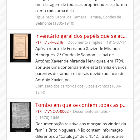
uma listagem de todas as propriedades e a forma
como cada uma dela...
Figueiredo Cabral da Câmara. Família, Condes de
Belmonte (1805-1910)
Inventário geral dos papéis que se acharam por falecimento do Principal D. António Xavier de Miranda Henriques
PT/TT/ LFF-0246
Documento simples
1815-07-14
Após a morte de Fernando Xavier de Miranda
Henriques, 2.º Conde de Sandomil e pai de
António Xavier de Miranda Henriques, em 1794,
abriu-se uma contenda entre esta família e vários
parentes de ramos colaterais devido ao facto de
António Xavier, po...
Comissão dos cartórios dos juízos extintos (1834-
1844)
Tombo em que se contem todas as propriedades, rendas, foros, privilégios, bulas e alvarás dos morgados de Santa Ana e de São Lourenço de Lisboa, Gaião e Santo Estêvão de Beja
PT/TT/ VNC-A-0002
Documento simples
[c.1570]-1646
Documentação relativa aos morgadios vindos da
família Brito Nogueira. Não contém informação
diferente do "Catálogo" de c. 1542, , tratando-se