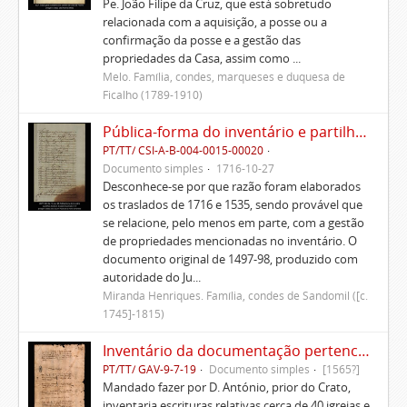
Pe. João Filipe da Cruz, que está sobretudo
relacionada com a aquisição, a posse ou a
confirmação da posse e a gestão das
propriedades da Casa, assim como ...
Melo. Família, condes, marqueses e duquesa de
Ficalho (1789-1910)
Pública-forma do inventário e partilhas dos bens de Vasco Queimado
PT/TT/ CSI-A-B-004-0015-00020
Documento simples
1716-10-27
Desconhece-se por que razão foram elaborados
os traslados de 1716 e 1535, sendo provável que
se relacione, pelo menos em parte, com a gestão
de propriedades mencionadas no inventário. O
documento original de 1497-98, produzido com
autoridade do Ju...
Miranda Henriques. Família, condes de Sandomil ([c.
1745]-1815)
Inventário da documentação pertencente às igrejas que eram do padroado dos condes de Marialva
PT/TT/ GAV-9-7-19
Documento simples
[1565?]
Mandado fazer por D. António, prior do Crato,
inventaria escrituras relativas cerca de 40 igrejas e