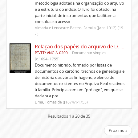
metodologia adotada na organização do arquivo
e a estrutura do índice. O livro foi dotado, na
parte inicial, de instrumentos que facilitam a
consulta e o acesso...
Almada e Lencastre Bastos. Família ([ant. 1912]-[19-
-])
Relação dos papéis do arquivo de D. Tomás de Lima
PT/TT/ VNC-A-0209
Documento simples
[c.1694- 1755]
Documento híbrido, formado por listas de
documentos do cartório, trechos de genealogia e
de história das várias linhagens, e elenco de
documentos existentes no Arquivo Real relativos
à família. Principia com um "prólogo", em que se
declara a pre...
Lima, Tomás de ([1674?]-1755)
Resultados 1 a 20 de 35
Próximo »