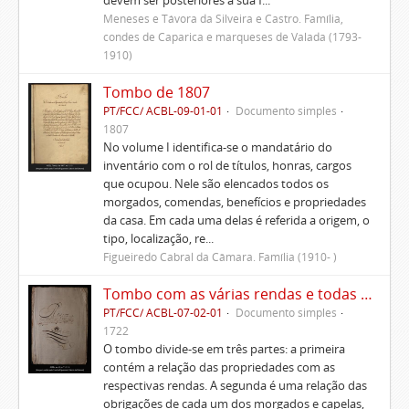
devem ser posteriores à sua f...
Meneses e Távora da Silveira e Castro. Família,
condes de Caparica e marqueses de Valada (1793-
1910)
Tombo de 1807
PT/FCC/ ACBL-09-01-01
Documento simples
1807
No volume I identifica-se o mandatário do
inventário com o rol de títulos, honras, cargos
que ocupou. Nele são elencados todos os
morgados, comendas, benefícios e propriedades
da casa. Em cada uma delas é referida a origem, o
tipo, localização, re...
Figueiredo Cabral da Câmara. Família (1910- )
Tombo com as várias rendas e todas as fazendas prazos e foros que pertencem a esta casa em que meu pai e senhor Pedro de Figueiredo se achava de posse até seu falecimento.
PT/FCC/ ACBL-07-02-01
Documento simples
1722
O tombo divide-se em três partes: a primeira
contém a relação das propriedades com as
respectivas rendas. A segunda é uma relação das
obrigações de cada um dos morgados e capelas,