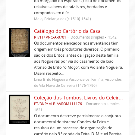
do morgadio do Esporão; 2) lista de documentos
relativos a bens de raiz livres, herdados e
comprados em dife...
Melo, Briolanja de ([c.1510]-1541)
Catálogo do Cartório da Casa
PT/TT/ VNC-A-0701
Documento simples
1542
Os documentos elencados nos inventários têm
origem em três produtores diversos. O primeiro
são os dos Britos, antes da ligação desta família
aos Nogueiras por via do casamento de João
Afonso de Brito “o Moço”, com Violante Nogueira.
Dizem respeito...
Lima Brito Nogueira Vasconcelos. Família, viscondes
de Vila Nova de Cerveira (1476-1790)
Coleção dos Tombos, Livros do Celeiro, Escrituras, Documentos e títulos pertencentes ao Morgado de Freiriz e de Penegate
PT/BNP/ ALB-AVROM111176
Documento simples
1821
O documento descreve parcialmente o conjunto
documental do sistema Condes da Feira e
resultou de um processo de organização do
cartório pelo 9.º conde da Feira, D. Miguel Pereira