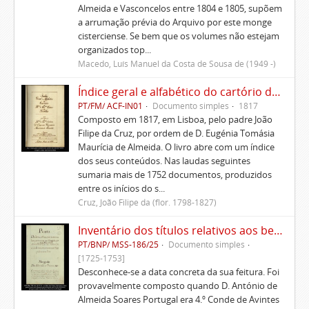
Almeida e Vasconcelos entre 1804 e 1805, supõem
a arrumação prévia do Arquivo por este monge
cisterciense. Se bem que os volumes não estejam
organizados top...
Macedo, Luís Manuel da Costa de Sousa de (1949 -)
Índice geral e alfabético do cartório da Casa de Ficalho
PT/FM/ ACF-IN01
Documento simples
1817
Composto em 1817, em Lisboa, pelo padre João
Filipe da Cruz, por ordem de D. Eugénia Tomásia
Maurícia de Almeida. O livro abre com um índice
dos seus conteúdos. Nas laudas seguintes
sumaria mais de 1752 documentos, produzidos
entre os inícios do s...
Cruz, João Filipe da (flor. 1798-1827)
Inventário dos títulos relativos aos bens pertencentes aos Morgados administrados pelo Conde de Avintes
PT/BNP/ MSS-186/25
Documento simples
[1725-1753]
Desconhece-se a data concreta da sua feitura. Foi
provavelmente composto quando D. António de
Almeida Soares Portugal era 4.º Conde de Avintes