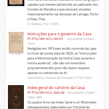
capelas que haviam pertencido ao padroado dos
Condes de Marialva e que estavam situadas
maioritariamente nas dioceses de Lamego, Porto
e Viseu. Pad...
D. António (1531-1595)
Instruções para o governo da Casa
PT PT/LCSM/ ACCL-INST01
Documento simples
1819
Redigidas em 1819 pelo então visconde da Lapa
(o título de conde data de 1822), as “Instrucções
para a Administração da minha Caza durante a
minha ausência”, não são um inventário
propriamente dito pois não dizem respeito
apenas ou sobretudo ao Ar...
Vasconcelos, Manuel de Almeida e (1784-1832)
Index geral do cartório da Casa
PT PT/LCSM/ ACCL-IG02-04
Documento simples
1804-1805
Os quatro livros de Index Geral e um Mostrador
(desaparecido), elaborados por Frei José de