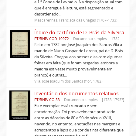
e 1.º Conde de Lavradio. Na disposição atual com
que é entregue à leitura, está segmentado e
desordenado...
Mascarenhas, Francisca das Chagas (1707-1733)
Índice do cartório de D. Brás da Silveira
PT/BNP/ COD-10972
Documento simples
1782
Feito em 1782 por José Joaquim dos Santos Vila a
mando de Nuno Gaspar de Lorena, pai de D. Brás
da Silveira. Chegou aos nossos dias com algumas
folhas em falta (que foram rasgadas, embora a
maioria estivesse muito provavelmente em
branco) e outras...
Vila, José Joaquim dos Santos (flor. 1782)
Inventário dos documentos relativos aos Morgados da Patameira, de Oliveira e de Caparica
PT/BNP/ CO-33
Documento simples
[1783-1793?]
Este exemplar está truncado e sem
encadernação. Foi provavelmente produzido
entre as décadas de 80 e 90 do século XVIII,
havendo, no entanto, anotações nas margens e
acrescentos a lápis ou a cor de tinta diferente que