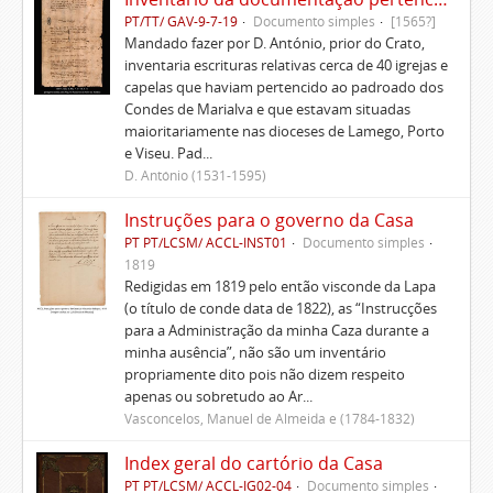
PT/TT/ GAV-9-7-19
Documento simples
[1565?]
Mandado fazer por D. António, prior do Crato,
inventaria escrituras relativas cerca de 40 igrejas e
capelas que haviam pertencido ao padroado dos
Condes de Marialva e que estavam situadas
maioritariamente nas dioceses de Lamego, Porto
e Viseu. Pad...
D. António (1531-1595)
Instruções para o governo da Casa
PT PT/LCSM/ ACCL-INST01
Documento simples
1819
Redigidas em 1819 pelo então visconde da Lapa
(o título de conde data de 1822), as “Instrucções
para a Administração da minha Caza durante a
minha ausência”, não são um inventário
propriamente dito pois não dizem respeito
apenas ou sobretudo ao Ar...
Vasconcelos, Manuel de Almeida e (1784-1832)
Index geral do cartório da Casa
PT PT/LCSM/ ACCL-IG02-04
Documento simples