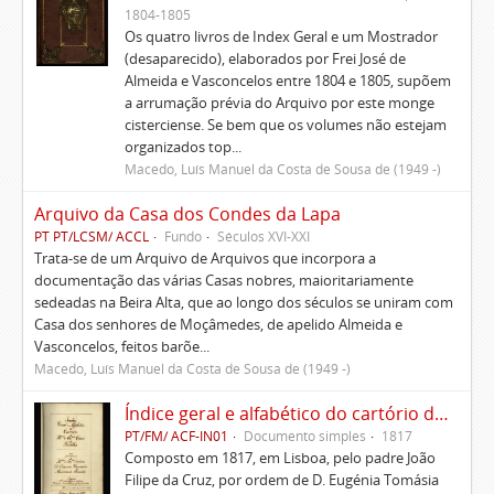
1804-1805
Os quatro livros de Index Geral e um Mostrador
(desaparecido), elaborados por Frei José de
Almeida e Vasconcelos entre 1804 e 1805, supõem
a arrumação prévia do Arquivo por este monge
cisterciense. Se bem que os volumes não estejam
organizados top...
Macedo, Luís Manuel da Costa de Sousa de (1949 -)
Arquivo da Casa dos Condes da Lapa
PT PT/LCSM/ ACCL
Fundo
Séculos XVI-XXI
Trata-se de um Arquivo de Arquivos que incorpora a
documentação das várias Casas nobres, maioritariamente
sedeadas na Beira Alta, que ao longo dos séculos se uniram com
Casa dos senhores de Moçâmedes, de apelido Almeida e
Vasconcelos, feitos barõe...
Macedo, Luís Manuel da Costa de Sousa de (1949 -)
Índice geral e alfabético do cartório da Casa de Ficalho
PT/FM/ ACF-IN01
Documento simples
1817
Composto em 1817, em Lisboa, pelo padre João
Filipe da Cruz, por ordem de D. Eugénia Tomásia