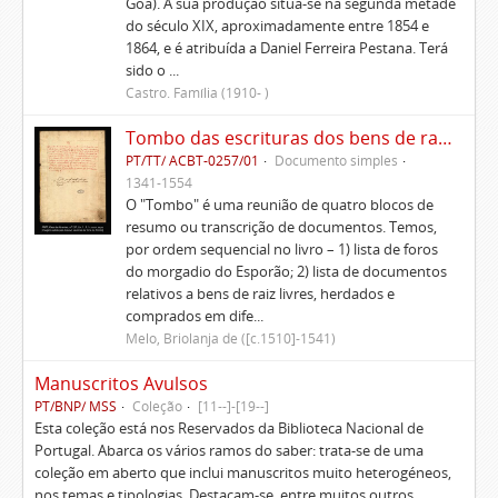
Goa). A sua produção situa-se na segunda metade
do século XIX, aproximadamente entre 1854 e
1864, e é atribuída a Daniel Ferreira Pestana. Terá
sido o ...
Castro. Família (1910- )
Tombo das escrituras dos bens de raiz e rendas do morgadio do Esporão e memorial delas
PT/TT/ ACBT-0257/01
Documento simples
1341-1554
O "Tombo" é uma reunião de quatro blocos de
resumo ou transcrição de documentos. Temos,
por ordem sequencial no livro – 1) lista de foros
do morgadio do Esporão; 2) lista de documentos
relativos a bens de raiz livres, herdados e
comprados em dife...
Melo, Briolanja de ([c.1510]-1541)
Manuscritos Avulsos
PT/BNP/ MSS
Coleção
[11--]-[19--]
Esta coleção está nos Reservados da Biblioteca Nacional de
Portugal. Abarca os vários ramos do saber: trata-se de uma
coleção em aberto que inclui manuscritos muito heterogéneos,
nos temas e tipologias. Destacam-se, entre muitos outros