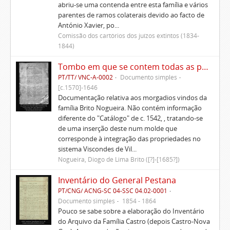
abriu-se uma contenda entre esta família e vários
parentes de ramos colaterais devido ao facto de
António Xavier, po...
Comissão dos cartórios dos juízos extintos (1834-
1844)
Tombo em que se contem todas as propriedades, rendas, foros, privilégios, bulas e alvarás dos morgados de Santa Ana e de São Lourenço de Lisboa, Gaião e Santo Estêvão de Beja
PT/TT/ VNC-A-0002
Documento simples
[c.1570]-1646
Documentação relativa aos morgadios vindos da
família Brito Nogueira. Não contém informação
diferente do "Catálogo" de c. 1542, , tratando-se
de uma inserção deste num molde que
corresponde à integração das propriedades no
sistema Viscondes de Vil...
Nogueira, Diogo de Lima Brito ([?]-[1685?])
Inventário do General Pestana
PT/CNG/ ACNG-SC 04-SSC 04.02-0001
Documento simples
1854 - 1864
Pouco se sabe sobre a elaboração do Inventário
do Arquivo da Família Castro (depois Castro-Nova