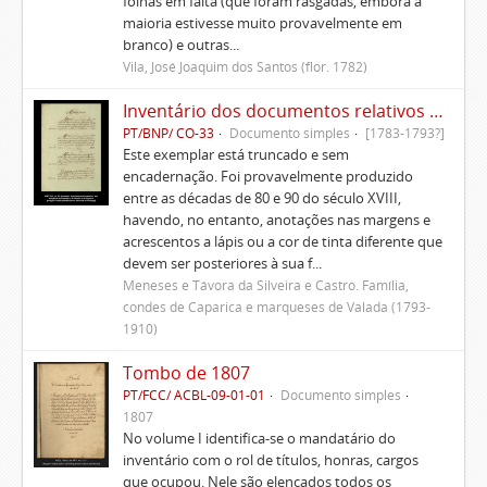
folhas em falta (que foram rasgadas, embora a
maioria estivesse muito provavelmente em
branco) e outras...
Vila, José Joaquim dos Santos (flor. 1782)
Inventário dos documentos relativos aos Morgados da Patameira, de Oliveira e de Caparica
PT/BNP/ CO-33
Documento simples
[1783-1793?]
Este exemplar está truncado e sem
encadernação. Foi provavelmente produzido
entre as décadas de 80 e 90 do século XVIII,
havendo, no entanto, anotações nas margens e
acrescentos a lápis ou a cor de tinta diferente que
devem ser posteriores à sua f...
Meneses e Távora da Silveira e Castro. Família,
condes de Caparica e marqueses de Valada (1793-
1910)
Tombo de 1807
PT/FCC/ ACBL-09-01-01
Documento simples
1807
No volume I identifica-se o mandatário do
inventário com o rol de títulos, honras, cargos
que ocupou. Nele são elencados todos os