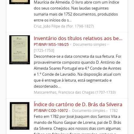
Maurícia de Almeida. O livro abre com um índice
dos seus conteúdos. Nas laudas seguintes
sumaria mais de 1752 documentos, produzidos
entre os inícios do s...
Cruz, João Filipe da (flor. 1798-1827)
Inventário dos títulos relativos aos bens pertencentes aos Morgados administrados pelo Conde de Avintes
PT/BNP/ MSS-186/25
Documento simples
[1725-1753]
Desconhece-se a data concreta da sua feitura. Foi
provavelmente composto quando D. António de
Almeida Soares Portugal era 4.º Conde de Avintes
e 1.º Conde de Lavradio. Na disposição atual com
que é entregue à leitura, está segmentado e
desordenado...
Mascarenhas, Francisca das Chagas (1707-1733)
Índice do cartório de D. Brás da Silveira
PT/BNP/ COD-10972
Documento simples
1782
Feito em 1782 por José Joaquim dos Santos Vila a
mando de Nuno Gaspar de Lorena, pai de D. Brás
da Silveira. Chegou aos nossos dias com algumas