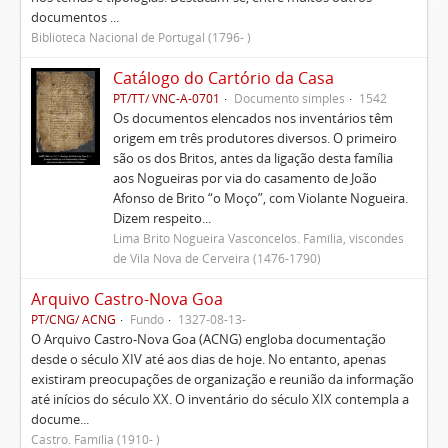
documentos ...
Biblioteca Nacional de Portugal (1796- )
Catálogo do Cartório da Casa
PT/TT/ VNC-A-0701
Documento simples
1542
Os documentos elencados nos inventários têm
origem em três produtores diversos. O primeiro
são os dos Britos, antes da ligação desta família
aos Nogueiras por via do casamento de João
Afonso de Brito “o Moço”, com Violante Nogueira.
Dizem respeito...
Lima Brito Nogueira Vasconcelos. Família, viscondes
de Vila Nova de Cerveira (1476-1790)
Arquivo Castro-Nova Goa
PT/CNG/ ACNG
Fundo
1327-08-13-
O Arquivo Castro-Nova Goa (ACNG) engloba documentação
desde o século XIV até aos dias de hoje. No entanto, apenas
existiram preocupações de organização e reunião da informação
até inícios do século XX. O inventário do século XIX contempla a
docume...
Castro. Família (1910- )