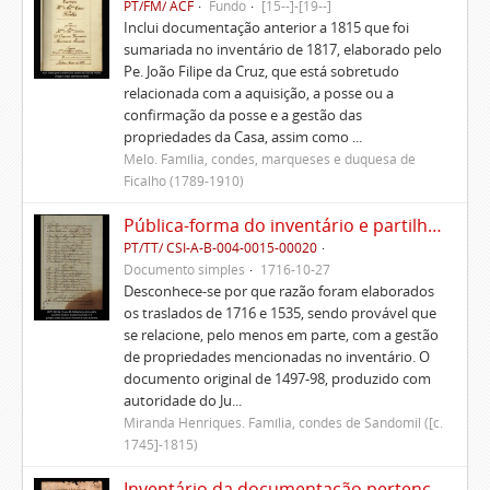
PT/FM/ ACF
Fundo
[15--]-[19--]
Inclui documentação anterior a 1815 que foi
sumariada no inventário de 1817, elaborado pelo
Pe. João Filipe da Cruz, que está sobretudo
relacionada com a aquisição, a posse ou a
confirmação da posse e a gestão das
propriedades da Casa, assim como ...
Melo. Família, condes, marqueses e duquesa de
Ficalho (1789-1910)
Pública-forma do inventário e partilhas dos bens de Vasco Queimado
PT/TT/ CSI-A-B-004-0015-00020
Documento simples
1716-10-27
Desconhece-se por que razão foram elaborados
os traslados de 1716 e 1535, sendo provável que
se relacione, pelo menos em parte, com a gestão
de propriedades mencionadas no inventário. O
documento original de 1497-98, produzido com
autoridade do Ju...
Miranda Henriques. Família, condes de Sandomil ([c.
1745]-1815)
Inventário da documentação pertencente às igrejas que eram do padroado dos condes de Marialva