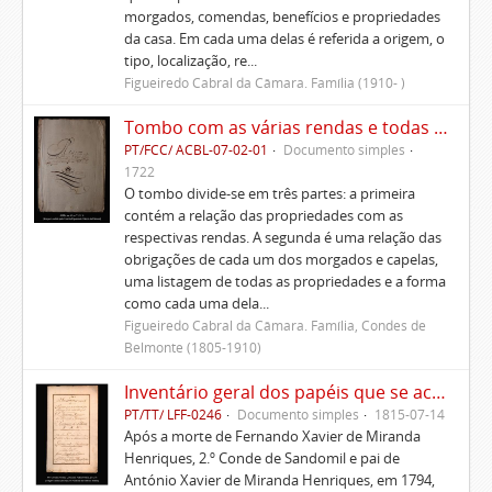
morgados, comendas, benefícios e propriedades
da casa. Em cada uma delas é referida a origem, o
tipo, localização, re...
Figueiredo Cabral da Câmara. Família (1910- )
Tombo com as várias rendas e todas as fazendas prazos e foros que pertencem a esta casa em que meu pai e senhor Pedro de Figueiredo se achava de posse até seu falecimento.
PT/FCC/ ACBL-07-02-01
Documento simples
1722
O tombo divide-se em três partes: a primeira
contém a relação das propriedades com as
respectivas rendas. A segunda é uma relação das
obrigações de cada um dos morgados e capelas,
uma listagem de todas as propriedades e a forma
como cada uma dela...
Figueiredo Cabral da Câmara. Família, Condes de
Belmonte (1805-1910)
Inventário geral dos papéis que se acharam por falecimento do Principal D. António Xavier de Miranda Henriques
PT/TT/ LFF-0246
Documento simples
1815-07-14
Após a morte de Fernando Xavier de Miranda
Henriques, 2.º Conde de Sandomil e pai de
António Xavier de Miranda Henriques, em 1794,