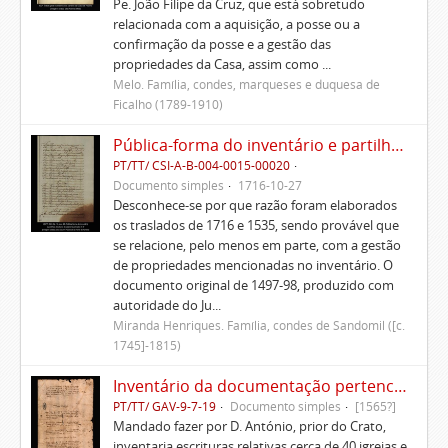
Pe. João Filipe da Cruz, que está sobretudo
relacionada com a aquisição, a posse ou a
confirmação da posse e a gestão das
propriedades da Casa, assim como ...
Melo. Família, condes, marqueses e duquesa de
Ficalho (1789-1910)
Pública-forma do inventário e partilhas dos bens de Vasco Queimado
PT/TT/ CSI-A-B-004-0015-00020
Documento simples
1716-10-27
Desconhece-se por que razão foram elaborados
os traslados de 1716 e 1535, sendo provável que
se relacione, pelo menos em parte, com a gestão
de propriedades mencionadas no inventário. O
documento original de 1497-98, produzido com
autoridade do Ju...
Miranda Henriques. Família, condes de Sandomil ([c.
1745]-1815)
Inventário da documentação pertencente às igrejas que eram do padroado dos condes de Marialva
PT/TT/ GAV-9-7-19
Documento simples
[1565?]
Mandado fazer por D. António, prior do Crato,
inventaria escrituras relativas cerca de 40 igrejas e