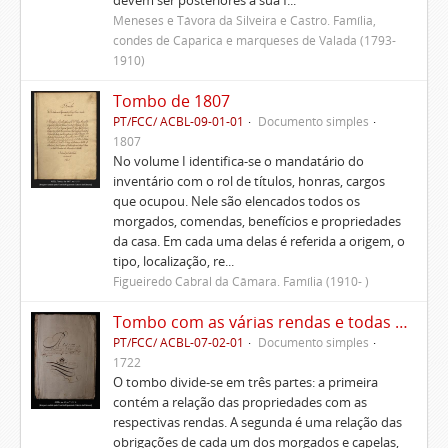
devem ser posteriores à sua f...
Meneses e Távora da Silveira e Castro. Família,
condes de Caparica e marqueses de Valada (1793-
1910)
Tombo de 1807
PT/FCC/ ACBL-09-01-01
Documento simples
1807
No volume I identifica-se o mandatário do
inventário com o rol de títulos, honras, cargos
que ocupou. Nele são elencados todos os
morgados, comendas, benefícios e propriedades
da casa. Em cada uma delas é referida a origem, o
tipo, localização, re...
Figueiredo Cabral da Câmara. Família (1910- )
Tombo com as várias rendas e todas as fazendas prazos e foros que pertencem a esta casa em que meu pai e senhor Pedro de Figueiredo se achava de posse até seu falecimento.
PT/FCC/ ACBL-07-02-01
Documento simples
1722
O tombo divide-se em três partes: a primeira
contém a relação das propriedades com as
respectivas rendas. A segunda é uma relação das
obrigações de cada um dos morgados e capelas,