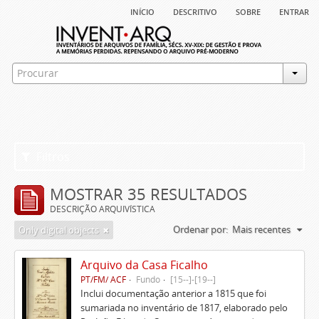
início
descritivo
sobre
entrar
Filtros
MOSTRAR 35 RESULTADOS
DESCRIÇÃO ARQUIVÍSTICA
Ordenar por:
Mais recentes
Only digital objects
Arquivo da Casa Ficalho
PT/FM/ ACF
Fundo
[15--]-[19--]
Inclui documentação anterior a 1815 que foi
sumariada no inventário de 1817, elaborado pelo