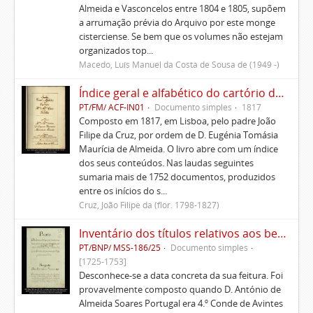
Almeida e Vasconcelos entre 1804 e 1805, supõem
a arrumação prévia do Arquivo por este monge
cisterciense. Se bem que os volumes não estejam
organizados top...
Macedo, Luís Manuel da Costa de Sousa de (1949 -)
Índice geral e alfabético do cartório da Casa de Ficalho
PT/FM/ ACF-IN01
Documento simples
1817
Composto em 1817, em Lisboa, pelo padre João
Filipe da Cruz, por ordem de D. Eugénia Tomásia
Maurícia de Almeida. O livro abre com um índice
dos seus conteúdos. Nas laudas seguintes
sumaria mais de 1752 documentos, produzidos
entre os inícios do s...
Cruz, João Filipe da (flor. 1798-1827)
Inventário dos títulos relativos aos bens pertencentes aos Morgados administrados pelo Conde de Avintes
PT/BNP/ MSS-186/25
Documento simples
[1725-1753]
Desconhece-se a data concreta da sua feitura. Foi
provavelmente composto quando D. António de
Almeida Soares Portugal era 4.º Conde de Avintes