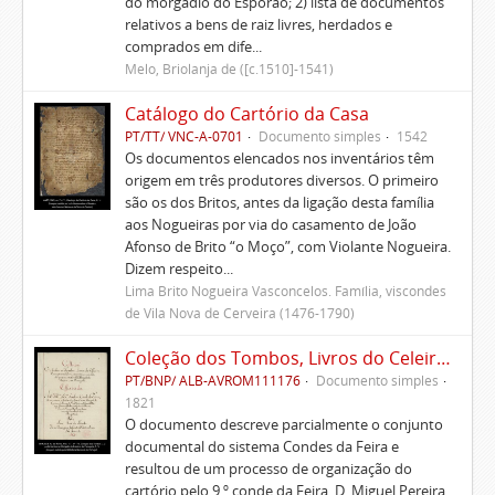
do morgadio do Esporão; 2) lista de documentos
relativos a bens de raiz livres, herdados e
comprados em dife...
Melo, Briolanja de ([c.1510]-1541)
Catálogo do Cartório da Casa
PT/TT/ VNC-A-0701
Documento simples
1542
Os documentos elencados nos inventários têm
origem em três produtores diversos. O primeiro
são os dos Britos, antes da ligação desta família
aos Nogueiras por via do casamento de João
Afonso de Brito “o Moço”, com Violante Nogueira.
Dizem respeito...
Lima Brito Nogueira Vasconcelos. Família, viscondes
de Vila Nova de Cerveira (1476-1790)
Coleção dos Tombos, Livros do Celeiro, Escrituras, Documentos e títulos pertencentes ao Morgado de Freiriz e de Penegate
PT/BNP/ ALB-AVROM111176
Documento simples
1821
O documento descreve parcialmente o conjunto
documental do sistema Condes da Feira e
resultou de um processo de organização do
cartório pelo 9.º conde da Feira, D. Miguel Pereira