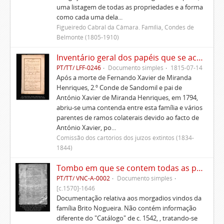
uma listagem de todas as propriedades e a forma
como cada uma dela...
Figueiredo Cabral da Câmara. Família, Condes de
Belmonte (1805-1910)
Inventário geral dos papéis que se acharam por falecimento do Principal D. António Xavier de Miranda Henriques
PT/TT/ LFF-0246
Documento simples
1815-07-14
Após a morte de Fernando Xavier de Miranda
Henriques, 2.º Conde de Sandomil e pai de
António Xavier de Miranda Henriques, em 1794,
abriu-se uma contenda entre esta família e vários
parentes de ramos colaterais devido ao facto de
António Xavier, po...
Comissão dos cartórios dos juízos extintos (1834-
1844)
Tombo em que se contem todas as propriedades, rendas, foros, privilégios, bulas e alvarás dos morgados de Santa Ana e de São Lourenço de Lisboa, Gaião e Santo Estêvão de Beja
PT/TT/ VNC-A-0002
Documento simples
[c.1570]-1646
Documentação relativa aos morgadios vindos da
família Brito Nogueira. Não contém informação
diferente do "Catálogo" de c. 1542, , tratando-se