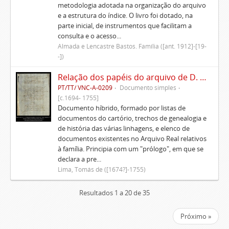
metodologia adotada na organização do arquivo
e a estrutura do índice. O livro foi dotado, na
parte inicial, de instrumentos que facilitam a
consulta e o acesso...
Almada e Lencastre Bastos. Família ([ant. 1912]-[19-
-])
Relação dos papéis do arquivo de D. Tomás de Lima
PT/TT/ VNC-A-0209
Documento simples
[c.1694- 1755]
Documento híbrido, formado por listas de
documentos do cartório, trechos de genealogia e
de história das várias linhagens, e elenco de
documentos existentes no Arquivo Real relativos
à família. Principia com um "prólogo", em que se
declara a pre...
Lima, Tomás de ([1674?]-1755)
Resultados 1 a 20 de 35
Próximo »