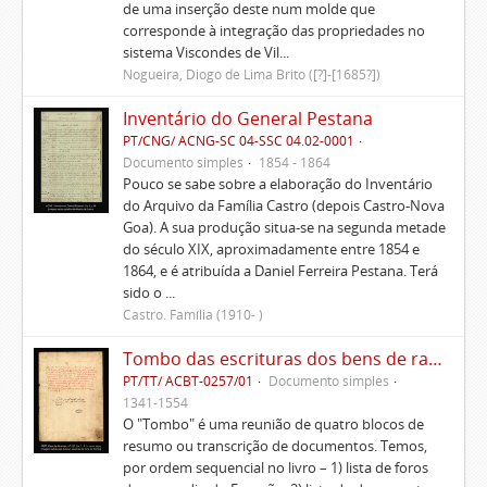
de uma inserção deste num molde que
corresponde à integração das propriedades no
sistema Viscondes de Vil...
Nogueira, Diogo de Lima Brito ([?]-[1685?])
Inventário do General Pestana
PT/CNG/ ACNG-SC 04-SSC 04.02-0001
Documento simples
1854 - 1864
Pouco se sabe sobre a elaboração do Inventário
do Arquivo da Família Castro (depois Castro-Nova
Goa). A sua produção situa-se na segunda metade
do século XIX, aproximadamente entre 1854 e
1864, e é atribuída a Daniel Ferreira Pestana. Terá
sido o ...
Castro. Família (1910- )
Tombo das escrituras dos bens de raiz e rendas do morgadio do Esporão e memorial delas
PT/TT/ ACBT-0257/01
Documento simples
1341-1554
O "Tombo" é uma reunião de quatro blocos de
resumo ou transcrição de documentos. Temos,
por ordem sequencial no livro – 1) lista de foros