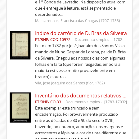
e 1.º Conde de Lavradio. Na disposição atual com
que é entregue à leitura, está segmentado e
desordenado...
Mascarenhas, Francisca das Chagas (1707-1733)
Índice do cartório de D. Brás da Silveira
PT/BNP/ COD-10972
Documento simples
1782
Feito em 1782 por José Joaquim dos Santos Vila a
mando de Nuno Gaspar de Lorena, pai de D. Brás
da Silveira. Chegou aos nossos dias com algumas
folhas em falta (que foram rasgadas, embora a
maioria estivesse muito provavelmente em
branco) e outras...
Vila, José Joaquim dos Santos (flor. 1782)
Inventário dos documentos relativos aos Morgados da Patameira, de Oliveira e de Caparica
PT/BNP/ CO-33
Documento simples
[1783-1793?]
Este exemplar está truncado e sem
encadernação. Foi provavelmente produzido
entre as décadas de 80 e 90 do século XVIII,
havendo, no entanto, anotações nas margens e
acrescentos a lápis ou a cor de tinta diferente que