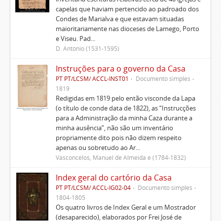
capelas que haviam pertencido ao padroado dos
Condes de Marialva e que estavam situadas
maioritariamente nas dioceses de Lamego, Porto
e Viseu. Pad...
D. António (1531-1595)
Instruções para o governo da Casa
PT PT/LCSM/ ACCL-INST01
Documento simples
1819
Redigidas em 1819 pelo então visconde da Lapa
(o título de conde data de 1822), as “Instrucções
para a Administração da minha Caza durante a
minha ausência”, não são um inventário
propriamente dito pois não dizem respeito
apenas ou sobretudo ao Ar...
Vasconcelos, Manuel de Almeida e (1784-1832)
Index geral do cartório da Casa
PT PT/LCSM/ ACCL-IG02-04
Documento simples
1804-1805
Os quatro livros de Index Geral e um Mostrador
(desaparecido), elaborados por Frei José de