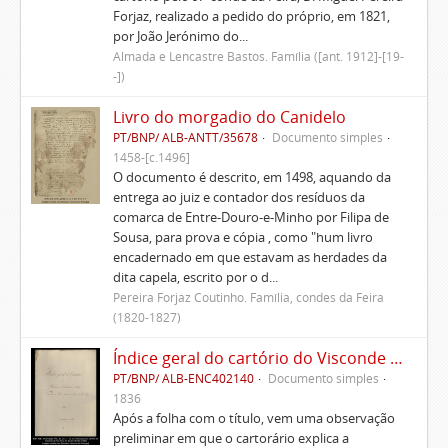
Forjaz, realizado a pedido do próprio, em 1821,
por João Jerónimo do...
Almada e Lencastre Bastos. Família ([ant. 1912]-[19-
-])
Livro do morgadio do Canidelo
PT/BNP/ ALB-ANTT/35678
Documento simples
1458-[c.1496]
O documento é descrito, em 1498, aquando da
entrega ao juiz e contador dos resíduos da
comarca de Entre-Douro-e-Minho por Filipa de
Sousa, para prova e cópia , como "hum livro
encadernado em que estavam as herdades da
dita capela, escrito por o d...
Pereira Forjaz Coutinho. Família, condes da Feira
(1820-1827)
Índice geral do cartório do Visconde de Vila Nova do Souto d'El-Rei
PT/BNP/ ALB-ENC402140
Documento simples
1836
Após a folha com o título, vem uma observação
preliminar em que o cartorário explica a