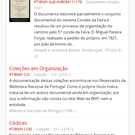
PT/BNP/ ALB-AVROM111176
Documento simples
1821
O documento descreve parcialmente o conjunto
documental do sistema Condes da Feira e
resultou de um processo de organização do
cartório pelo 9.º conde da Feira, D. Miguel Pereira
Forjaz, realizado a pedido do próprio, em 1821,
por João Jerónimo do...
Almada e Lencastre Bastos. Família ([ant. 1912]-[19-
-])
Coleções em Organização
PT/BNP/ CO
Coleção
[14--]-[19--]
A documentação destas coleções encontra-se nos Reservados da
Biblioteca Nacional de Portugal. Como o próprio título indica,
trata-se de um acervo documental ainda em organização, por
isso a informação não consta no sítio Web da BNP, nem a
entidade...
Biblioteca Nacional de Portugal (1796- )
Códices
PT/BNP/ COD
Coleção
[11--]-[19--]