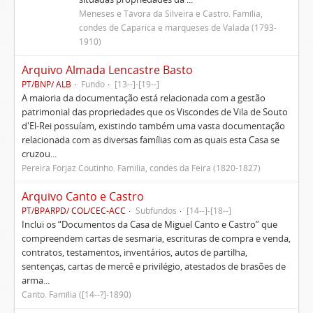
Meneses e Távora da Silveira e Castro. Família,
condes de Caparica e marqueses de Valada (1793-
1910)
Arquivo Almada Lencastre Basto
PT/BNP/ ALB
Fundo
[13--]-[19--]
A maioria da documentação está relacionada com a gestão
patrimonial das propriedades que os Viscondes de Vila de Souto
d'El-Rei possuíam, existindo também uma vasta documentação
relacionada com as diversas famílias com as quais esta Casa se
cruzou...
Pereira Forjaz Coutinho. Família, condes da Feira (1820-1827)
Arquivo Canto e Castro
PT/BPARPD/ COL/CEC-ACC
Subfundos
[14--]-[18--]
Inclui os “Documentos da Casa de Miguel Canto e Castro” que
compreendem cartas de sesmaria, escrituras de compra e venda,
contratos, testamentos, inventários, autos de partilha,
sentenças, cartas de mercê e privilégio, atestados de brasões de
arma...
Canto. Família ([14--?]-1890)