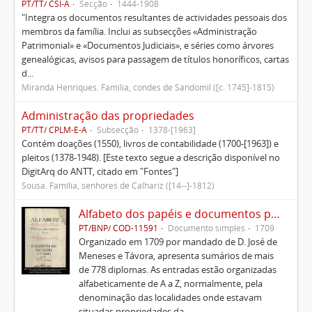
PT/TT/ CSI-A
Secção
1444-1908
"Integra os documentos resultantes de actividades pessoais dos
membros da família. Inclui as subsecções «Administração
Patrimonial» e «Documentos Judiciais», e séries como árvores
genealógicas, avisos para passagem de títulos honoríficos, cartas
d...
Miranda Henriques. Família, condes de Sandomil ([c. 1745]-1815)
Administração das propriedades
PT/TT/ CPLM-E-A
Subsecção
1378-[1963]
Contém doações (1550), livros de contabilidade (1700-[1963]) e
pleitos (1378-1948). [Este texto segue a descrição disponível no
DigitArq do ANTT, citado em "Fontes"]
Sousa. Família, senhores de Calhariz ([14--]-1812)
Alfabeto dos papéis e documentos pertencentes à Casa de D. José de Meneses e Távora
PT/BNP/ COD-11591
Documento simples
1709
Organizado em 1709 por mandado de D. José de
Meneses e Távora, apresenta sumários de mais
de 778 diplomas. As entradas estão organizadas
alfabeticamente de A a Z, normalmente, pela
denominação das localidades onde estavam
situadas propriedades da ...