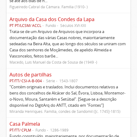
se até aos dias de h...
Figueiredo Cabral da Câmara. Família (1910- )
Arquivo da Casa dos Condes da Lapa
PT PT/LCSM/ ACCL
Fundo
Séculos XVI-XXI
Trata-se de um Arquivo de Arquivos que incorpora a
documentação das várias Casas nobres, maioritariamente
sedeadas na Beira Alta, que ao longo dos séculos se uniram com
Casa dos senhores de Moçâmedes, de apelido Almeida e
Vasconcelos, feitos barõe...
Macedo, Luís Manuel da Costa de Sousa de (1949 -)
Autos de partilhas
PT/TT/ CSI-A-B-004
Série
1543-1807
"Contém originais e traslados. Inclui documentos relativos a
bens dos concelhos de Alcácer do Sal, Évora, Lisboa, Montemor-
o-Novo, Moura, Santarém e Setúbal". [Segue-se a descrição
disponível no DigitArq do ANTT, citado em "Fontes"]
Miranda Henriques. Família, condes de Sandomil ([c. 1745]-1815)
Casa Palmela
PT/TT/ CPLM
Fundo
1286-1989
Fundo constituído, maioritariamente, por documentação de