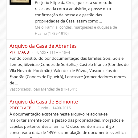
Pe. João Filipe da Cruz, que está sobretudo
relacionada com a aquisição, a posse ou a
confirmação da posse e a gestão das
propriedades da Casa, assim como ...
Melo. Família, condes, marqueses e duquesa de
Ficalho (1789-1910)
Arquivo da Casa de Abrantes
PT/TT/ ACBT
Fundo
[11--]-[19--]
Fundo constituído por documentação das famílias Góis, Góis e
Lemos, Silveiras (Condes de Sortelha), Castelo Branco (Condes de
Vila Nova de Portimão), Valentes de Póvoa, Vasconcelos do
Esporão (Condes de Figueiró), Lencastre (comendadores-mores
de ...
Vasconcelos, João Mendes de ([?]-1541)
Arquivo da Casa de Belmonte
PT/FCC/ ACBL
Fundo
1499-2015
A documentação existente neste arquivo relaciona-se
maioritariamente com a gestão das propriedades, morgados e
capelas pertencentes à família. O documento mais antigo
conservado data de 1499 e acumulação de documentos verifica-