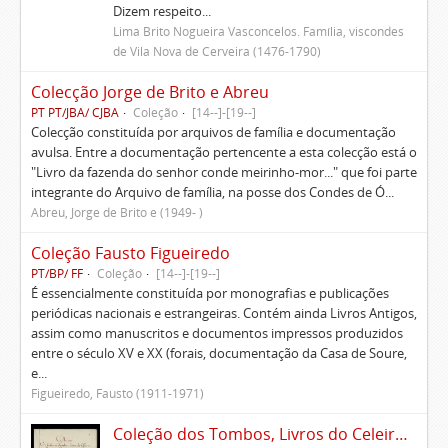
Dizem respeito...
Lima Brito Nogueira Vasconcelos. Família, viscondes
de Vila Nova de Cerveira (1476-1790)
Colecção Jorge de Brito e Abreu
PT PT/JBA/ CJBA
Coleção
[14--]-[19--]
Colecção constituída por arquivos de família e documentação
avulsa. Entre a documentação pertencente a esta colecção está o
"Livro da fazenda do senhor conde meirinho-mor..." que foi parte
integrante do Arquivo de família, na posse dos Condes de Ó...
Abreu, Jorge de Brito e (1949- )
Coleção Fausto Figueiredo
PT/BP/ FF
Coleção
[14--]-[19--]
É essencialmente constituída por monografias e publicações
periódicas nacionais e estrangeiras. Contém ainda Livros Antigos,
assim como manuscritos e documentos impressos produzidos
entre o século XV e XX (forais, documentação da Casa de Soure,
e...
Figueiredo, Fausto (1911-1971)
Coleção dos Tombos, Livros do Celeiro, Escrituras, Documentos e títulos pertencentes ao Morgado de Freiriz e de Penegate