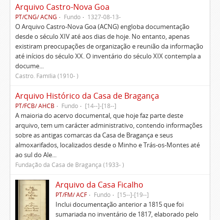
Arquivo Castro-Nova Goa
PT/CNG/ ACNG
Fundo
1327-08-13-
O Arquivo Castro-Nova Goa (ACNG) engloba documentação
desde o século XIV até aos dias de hoje. No entanto, apenas
existiram preocupações de organização e reunião da informação
até inícios do século XX. O inventário do século XIX contempla a
docume...
Castro. Família (1910- )
Arquivo Histórico da Casa de Bragança
PT/FCB/ AHCB
Fundo
[14--]-[18--]
A maioria do acervo documental, que hoje faz parte deste
arquivo, tem um carácter administrativo, contendo informações
sobre as antigas comarcas da Casa de Bragança e seus
almoxarifados, localizados desde o Minho e Trás-os-Montes até
ao sul do Ale...
Fundação da Casa de Bragança (1933- )
Arquivo da Casa Ficalho
PT/FM/ ACF
Fundo
[15--]-[19--]
Inclui documentação anterior a 1815 que foi
sumariada no inventário de 1817, elaborado pelo