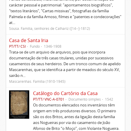
carácter pessoal e patrimonial: "apontamentos biográficos",
"textos literários", "Cartas missivas", fotografias da família
Palmela e da família Arnoso, filmes e "patentes e condecorações"
at...
Sousa. Família, senhores de Calhariz ([14--]-1812)
Casa de Santa Iria
PT/TT/ CSI
Fundo
1346-1908
Trata-se de um arquivo de arquivos, pois que incorpora
documentação de três casas titulares, unidas por sucessivos
casamentos de seus herdeiros. De um tronco comum de apelido
Mascarenhas, que se identifica a partir de meados do século XV,
sairão n...
Mascarenhas. Família (1910-1945)
Catálogo do Cartório da Casa
PT/TT/ VNC-A-0701
Documento simples
1542
Os documentos elencados nos inventários têm
origem em três produtores diversos. O primeiro
são os dos Britos, antes da ligação desta família
aos Nogueiras por via do casamento de João
Afonso de Brito “o Moço”, com Violante Nogueira.