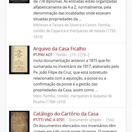
de 778 diplomas. As entradas estão organizadas
alfabeticamente de A a Z, normalmente, pela
denominação das localidades onde estavam
situadas propriedades da ...
Meneses e Távora da Silveira e Castro. Família,
condes de Caparica e marqueses de Valada (1793-
1910)
Arquivo da Casa Ficalho
PT/FM/ ACF
Fundo
[15--]-[19--]
Inclui documentação anterior a 1815 que foi
sumariada no inventário de 1817, elaborado pelo
Pe. João Filipe da Cruz, que está sobretudo
relacionada com a aquisição, a posse ou a
confirmação da posse e a gestão das
propriedades da Casa, assim como ...
Melo. Família, condes, marqueses e duquesa de
Ficalho (1789-1910)
Catálogo do Cartório da Casa
PT/TT/ VNC-A-0701
Documento simples
1542
Os documentos elencados nos inventários têm
origem em três produtores diversos. O primeiro