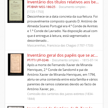
Inventário dos títulos relativos aos bens pertencentes aos Morgados administrados pelo Conde de Avintes
PT/BNP/ MSS-186/25
Documento simples
[1725-1753]
Desconhece-se a data concreta da sua feitura. Foi
provavelmente composto quando D. António de
Almeida Soares Portugal era 4.º Conde de Avintes
e 1.º Conde de Lavradio. Na disposição atual com
que é entregue à leitura, está segmentado e
desordenado...
Mascarenhas, Francisca das Chagas (1707-1733)
Inventário geral dos papéis que se acharam por falecimento do Principal D. António Xavier de Miranda Henriques
PT/TT/ LFF-0246
Documento simples
1815-07-14
Após a morte de Fernando Xavier de Miranda
Henriques, 2.º Conde de Sandomil e pai de
António Xavier de Miranda Henriques, em 1794,
abriu-se uma contenda entre esta família e vários
parentes de ramos colaterais devido ao facto de
António Xavier, po...
Comissão dos cartórios dos juízos extintos (1834-
1844)