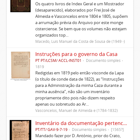
Os quatro livros de Index Geral e um Mostrador
(desaparecido), elaborados por Frei José de
Almeida e Vasconcelos entre 1804 e 1805, supõem
a arrumação prévia do Arquivo por este monge
cisterciense. Se bem que os volumes não estejam
organizados top...
Macedo, Luís Manuel da Costa de Sousa de (1949 -)
Instruções para o governo da Casa
PT PT/LCSM/ ACCL-INST01
Documento simples
1819
Redigidas em 1819 pelo então visconde da Lapa
(o título de conde data de 1822), as “Instrucções
para a Administração da minha Caza durante a
minha ausência”, não são um inventário
propriamente dito pois não dizem respeito
apenas ou sobretudo ao Ar...
Vasconcelos, Manuel de Almeida e (1784-1832)
Inventário da documentação pertencente às igrejas que eram do padroado dos condes de Marialva
PT/TT/ GAV-9-7-19
Documento simples
[1565?]
Mandado fazer por D. António, prior do Crato,