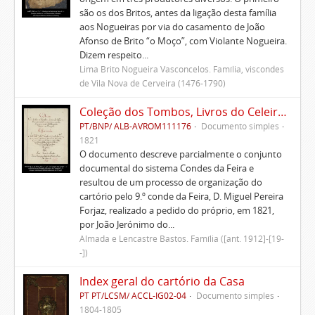
são os dos Britos, antes da ligação desta família
aos Nogueiras por via do casamento de João
Afonso de Brito “o Moço”, com Violante Nogueira.
Dizem respeito...
Lima Brito Nogueira Vasconcelos. Família, viscondes
de Vila Nova de Cerveira (1476-1790)
Coleção dos Tombos, Livros do Celeiro, Escrituras, Documentos e títulos pertencentes ao Morgado de Freiriz e de Penegate
PT/BNP/ ALB-AVROM111176
Documento simples
1821
O documento descreve parcialmente o conjunto
documental do sistema Condes da Feira e
resultou de um processo de organização do
cartório pelo 9.º conde da Feira, D. Miguel Pereira
Forjaz, realizado a pedido do próprio, em 1821,
por João Jerónimo do...
Almada e Lencastre Bastos. Família ([ant. 1912]-[19-
-])
Index geral do cartório da Casa
PT PT/LCSM/ ACCL-IG02-04
Documento simples
1804-1805