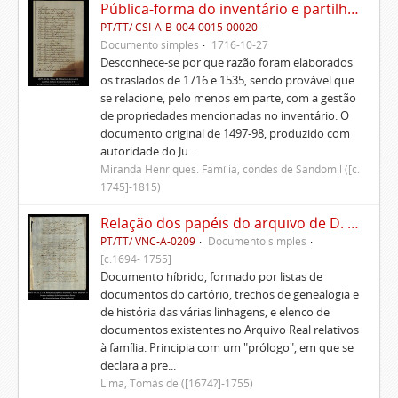
Pública-forma do inventário e partilhas dos bens de Vasco Queimado
PT/TT/ CSI-A-B-004-0015-00020
Documento simples
1716-10-27
Desconhece-se por que razão foram elaborados
os traslados de 1716 e 1535, sendo provável que
se relacione, pelo menos em parte, com a gestão
de propriedades mencionadas no inventário. O
documento original de 1497-98, produzido com
autoridade do Ju...
Miranda Henriques. Família, condes de Sandomil ([c.
1745]-1815)
Relação dos papéis do arquivo de D. Tomás de Lima
PT/TT/ VNC-A-0209
Documento simples
[c.1694- 1755]
Documento híbrido, formado por listas de
documentos do cartório, trechos de genealogia e
de história das várias linhagens, e elenco de
documentos existentes no Arquivo Real relativos
à família. Principia com um "prólogo", em que se
declara a pre...
Lima, Tomás de ([1674?]-1755)