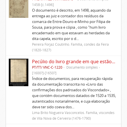
1458-[c.1496]
O documento é descrito, em 1498, aquando da
entrega ao juiz e contador dos resíduos da
comarca de Entre-Douro-e-Minho por Filipa de
Sousa, para prova e cópia , como "hum livro
encadernado em que estavam as herdades da
dita capela, escrito por o d...
Pereira Forjaz Coutinho. Família, condes da Feira
(1820-1827)
Pecúlio do livro grande em que estão as doações e confirmações das igrejas pertencentes ao Viscondado
PT/TT/ VNC-C-1220
Documento simples
[1600?]-[1650?]
Índice de documentos, para recuperação rápida
da documentação transcrita no «Livro das
confirmações dos padroados do Viscondado» ,
que contém documentos datados de 1520 a 1535,
autenticados notarialmente, e cuja elaboração
deve ter sido coeva dos...
Lima Brito Nogueira Vasconcelos. Família, viscondes
de Vila Nova de Cerveira (1476-1790)