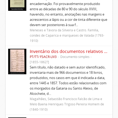
encadernação. Foi provavelmente produzido
entre as décadas de 80 e 90 do século XVIII,
havendo, no entanto, anotações nas margens e
acrescentos a lápis ou a cor de tinta diferente que
devem ser posteriores à sua f...
Meneses e Távora da Silveira e Castro. Família,
condes de Caparica e marqueses de Valada (1793-
1910)
Inventário dos documentos relativos aos Morgados do Santo Aleixo, de Alcochete e outros
PT/TT/ FSACR-LIV3
Documento simples
[1855-1862?]
Sem título, não datado e sem autor identificado,
inventaria mais de 966 documentos e 18 livros,
produzidos, nos casos em que é indicada a data,
entre 1445 e 1857. Todos estão relacionados com
os morgados da Gataria ou Santo Aleixo, de
Alcochete, d...
Magalhães, Sebastião Francisco Falcão de Lima e
Melo Baena Henriques Trigoso Pereira Homem de
(1840-1910)