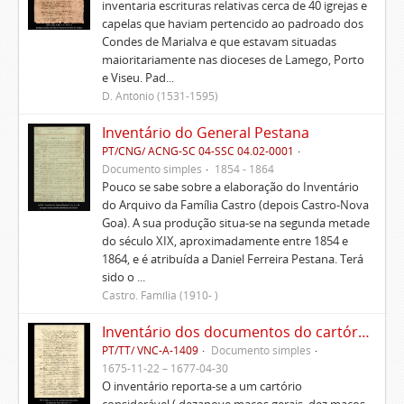
inventaria escrituras relativas cerca de 40 igrejas e
capelas que haviam pertencido ao padroado dos
Condes de Marialva e que estavam situadas
maioritariamente nas dioceses de Lamego, Porto
e Viseu. Pad...
D. António (1531-1595)
Inventário do General Pestana
PT/CNG/ ACNG-SC 04-SSC 04.02-0001
Documento simples
1854 - 1864
Pouco se sabe sobre a elaboração do Inventário
do Arquivo da Família Castro (depois Castro-Nova
Goa). A sua produção situa-se na segunda metade
do século XIX, aproximadamente entre 1854 e
1864, e é atribuída a Daniel Ferreira Pestana. Terá
sido o ...
Castro. Família (1910- )
Inventário dos documentos do cartório de Ponte de Lima
PT/TT/ VNC-A-1409
Documento simples
1675-11-22 – 1677-04-30
O inventário reporta-se a um cartório