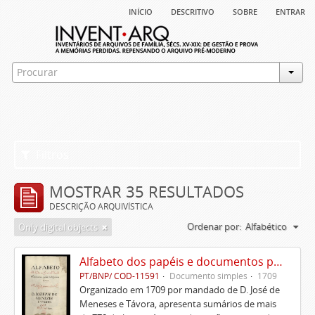
início
descritivo
sobre
entrar
Filtros
MOSTRAR 35 RESULTADOS
DESCRIÇÃO ARQUIVÍSTICA
Ordenar por:
Alfabético
Only digital objects
Alfabeto dos papéis e documentos pertencentes à Casa de D. José de Meneses e Távora
PT/BNP/ COD-11591
Documento simples
1709
Organizado em 1709 por mandado de D. José de
Meneses e Távora, apresenta sumários de mais