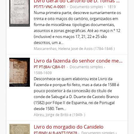
Livro Geral do Cartório de D. Tomás de Lima, 2.º Marquês de Ponte de Lima
PT/TT/ VNC-A-0001
Documento simples
1819
Numa primeira parte, descreve sumariamente os
trinta e oito maços do cartório, organizados em
forma de miscelânea: tipologias documentais,
assuntos e zonas geográficas. Até ao maço n.º 12
(inclusive) e nos maços 17, 21, 22 e 25 são
descritos, um a...
Mascarenhas, Helena José de Assis (1784-1846 )
Livro da fazenda do senhor conde meirinho-mor e rendimento dela e dos seus papeis e outras lembranças
PT PT/JBA/ CJBA-01
Documento simples
1588-1609
Desconhece-se quem elaborou este Livro da
Fazenda e porque foi feito, mas a data de 1588 é
pouco posterior à da concessão do título de
conde de Sabugal a D. Duarte de Castelo Branco
(1582) por Filipe II de Espanha, rei de Portugal
desde 1580. Tem...
Abreu, Jorge de Brito e (1949- )
Livro do morgadio do Canidelo
PT/BNP/ ALB-ANTT/35678
Documento simples