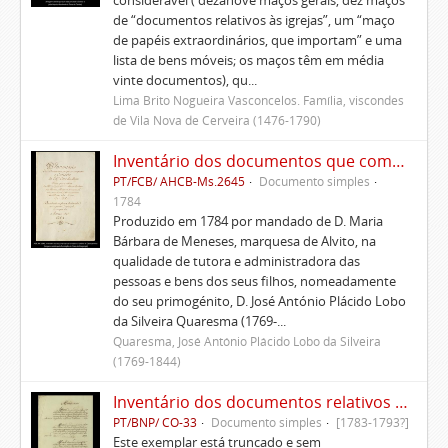
considerável ( dezanove maços gerais, dez maços
de “documentos relativos às igrejas”, um “maço
de papéis extraordinários, que importam” e uma
lista de bens móveis; os maços têm em média
vinte documentos), qu...
Lima Brito Nogueira Vasconcelos. Família, viscondes
de Vila Nova de Cerveira (1476-1790)
Inventário dos documentos que compõem o cartório da Casa de Alvito
PT/FCB/ AHCB-Ms.2645
Documento simples
1784
Produzido em 1784 por mandado de D. Maria
Bárbara de Meneses, marquesa de Alvito, na
qualidade de tutora e administradora das
pessoas e bens dos seus filhos, nomeadamente
do seu primogénito, D. José António Plácido Lobo
da Silveira Quaresma (1769-...
Quaresma, José António Plácido Lobo da Silveira
(1769-1844)
Inventário dos documentos relativos aos Morgados da Patameira, de Oliveira e de Caparica
PT/BNP/ CO-33
Documento simples
[1783-1793?]
Este exemplar está truncado e sem