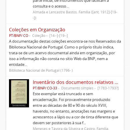
parte inicial, de instrumentos que facilitam a
consulta e o acesso...
Almada e Lencastre Bastos. Família ([ant. 1912]-[19-
-])
Coleções em Organização
PT/BNP/ CO
Coleção
[14--]-[19--]
A documentação destas coleções encontra-se nos Reservados da
Biblioteca Nacional de Portugal. Como o próprio título indica,
trata-se de um acervo documental ainda em organização, por
isso a informação não consta no sítio Web da BNP, nem a
entidade...
Biblioteca Nacional de Portugal (1796- )
Inventário dos documentos relativos aos Morgados da Patameira, de Oliveira e de Caparica
PT/BNP/ CO-33
Documento simples
[1783-1793?]
Este exemplar está truncado e sem
encadernação. Foi provavelmente produzido
entre as décadas de 80 e 90 do século XVIII,
havendo, no entanto, anotações nas margens e
acrescentos a lápis ou a cor de tinta diferente que
devem ser posteriores à sua f...
Meneses e Távora da Silveira e Castro. Família,