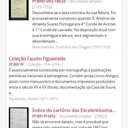
PT/BNP/ MSS-186/25
Documento simples
[1725-1753]
Desconhece-se a data concreta da sua feitura. Foi
provavelmente composto quando D. António de
Almeida Soares Portugal era 4.º Conde de Avintes
e 1.º Conde de Lavradio. Na disposição atual com
que é entregue à leitura, está segmentado e
desordenado...
Mascarenhas, Francisca das Chagas (1707-1733)
Coleção Fausto Figueiredo
PT/BP/ FF
Coleção
[14--]-[19--]
É essencialmente constituída por monografias e publicações
periódicas nacionais e estrangeiras. Contém ainda Livros Antigos,
assim como manuscritos e documentos impressos produzidos
entre o século XV e XX (forais, documentação da Casa de Soure,
e...
Figueiredo, Fausto (1911-1971)
Índice do cartório das Excelentíssimas Casas de Soure
PT/BP/ FF-M52
Documento simples
[1862?]
Não se encontra datado, mas é provável que
tenha sido organizado por volta de 1862 por