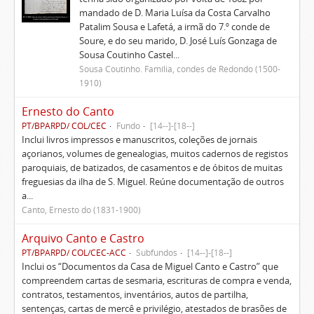
mandado de D. Maria Luísa da Costa Carvalho
Patalim Sousa e Lafetá, a irmã do 7.º conde de
Soure, e do seu marido, D. José Luís Gonzaga de
Sousa Coutinho Castel...
Sousa Coutinho. Família, condes de Redondo (1500-
1910)
Ernesto do Canto
PT/BPARPD/ COL/CEC
Fundo
[14--]-[18--]
Inclui livros impressos e manuscritos, coleções de jornais
açorianos, volumes de genealogias, muitos cadernos de registos
paroquiais, de batizados, de casamentos e de óbitos de muitas
freguesias da ilha de S. Miguel. Reúne documentação de outros
a...
Canto, Ernesto do (1831-1900)
Arquivo Canto e Castro
PT/BPARPD/ COL/CEC-ACC
Subfundos
[14--]-[18--]
Inclui os “Documentos da Casa de Miguel Canto e Castro” que
compreendem cartas de sesmaria, escrituras de compra e venda,
contratos, testamentos, inventários, autos de partilha,
sentenças, cartas de mercê e privilégio, atestados de brasões de