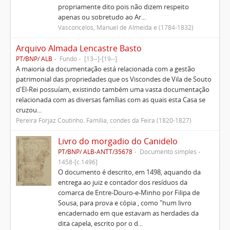
propriamente dito pois não dizem respeito
apenas ou sobretudo ao Ar...
Vasconcelos, Manuel de Almeida e (1784-1832)
Arquivo Almada Lencastre Basto
PT/BNP/ ALB
Fundo
[13--]-[19--]
A maioria da documentação está relacionada com a gestão
patrimonial das propriedades que os Viscondes de Vila de Souto
d'El-Rei possuíam, existindo também uma vasta documentação
relacionada com as diversas famílias com as quais esta Casa se
cruzou...
Pereira Forjaz Coutinho. Família, condes da Feira (1820-1827)
Livro do morgadio do Canidelo
PT/BNP/ ALB-ANTT/35678
Documento simples
1458-[c.1496]
O documento é descrito, em 1498, aquando da
entrega ao juiz e contador dos resíduos da
comarca de Entre-Douro-e-Minho por Filipa de
Sousa, para prova e cópia , como "hum livro
encadernado em que estavam as herdades da
dita capela, escrito por o d...