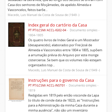
Casa dos senhores de Moçâmedes, de apelido Almeida e
Vasconcelos, feitos barõe...
Macedo, Luís Manuel da Costa de Sousa de (1949 -)
Index geral do cartório da Casa
PT PT/LCSM/ ACCL-IG02-04
Documento simples
1804-1805
Os quatro livros de Index Geral e um Mostrador
(desaparecido), elaborados por Frei José de
Almeida e Vasconcelos entre 1804 e 1805, supõem
a arrumação prévia do Arquivo por este monge
cisterciense. Se bem que os volumes não estejam
organizados top...
Macedo, Luís Manuel da Costa de Sousa de (1949 -)
Instruções para o governo da Casa
PT PT/LCSM/ ACCL-INST01
Documento simples
1819
Redigidas em 1819 pelo então visconde da Lapa
(o título de conde data de 1822), as “Instrucções
para a Administração da minha Caza durante a
minha ausência”, não são um inventário