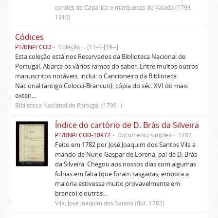
condes de Caparica e marqueses de Valada (1793-
1910)
Códices
PT/BNP/ COD
Coleção
[11--]-[19--]
Esta coleção está nos Reservados da Biblioteca Nacional de
Portugal. Abarca os vários ramos do saber. Entre muitos outros
manuscritos notáveis, inclui: o Cancioneiro da Biblioteca
Nacional (antigo Colocci-Brancuti), cópia do séc. XVI do mais
exten...
Biblioteca Nacional de Portugal (1796- )
Índice do cartório de D. Brás da Silveira
PT/BNP/ COD-10972
Documento simples
1782
Feito em 1782 por José Joaquim dos Santos Vila a
mando de Nuno Gaspar de Lorena, pai de D. Brás
da Silveira. Chegou aos nossos dias com algumas
folhas em falta (que foram rasgadas, embora a
maioria estivesse muito provavelmente em
branco) e outras...
Vila, José Joaquim dos Santos (flor. 1782)