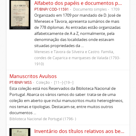
Alfabeto dos papéis e documentos pertencentes à Casa de D. José de Meneses e Távora
PT/BNP/ COD-11591
Documento simples
1709
Organizado em 1709 por mandado de D. José de
Meneses e Távora, apresenta sumários de mais
de 778 diplomas. As entradas estão organizadas
alfabeticamente de A a Z, normalmente, pela
denominação das localidades onde estavam
situadas propriedades da ...
Meneses e Távora da Silveira e Castro. Família,
condes de Caparica e marqueses de Valada (1793-
1910)
Manuscritos Avulsos
PT/BNP/ MSS
Coleção
[11--]-[19--]
Esta coleção está nos Reservados da Biblioteca Nacional de
Portugal. Abarca os vários ramos do saber: trata-se de uma
coleção em aberto que inclui manuscritos muito heterogéneos,
nos temas e tipologias. Destacam-se, entre muitos outros
documentos ...
Biblioteca Nacional de Portugal (1796- )
Inventário dos títulos relativos aos bens pertencentes aos Morgados administrados pelo Conde de Avintes