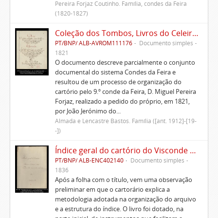
Pereira Forjaz Coutinho. Família, condes da Feira
(1820-1827)
Coleção dos Tombos, Livros do Celeiro, Escrituras, Documentos e títulos pertencentes ao Morgado de Freiriz e de Penegate
PT/BNP/ ALB-AVROM111176
Documento simples
1821
O documento descreve parcialmente o conjunto
documental do sistema Condes da Feira e
resultou de um processo de organização do
cartório pelo 9.º conde da Feira, D. Miguel Pereira
Forjaz, realizado a pedido do próprio, em 1821,
por João Jerónimo do...
Almada e Lencastre Bastos. Família ([ant. 1912]-[19-
-])
Índice geral do cartório do Visconde de Vila Nova do Souto d'El-Rei
PT/BNP/ ALB-ENC402140
Documento simples
1836
Após a folha com o título, vem uma observação
preliminar em que o cartorário explica a
metodologia adotada na organização do arquivo
e a estrutura do índice. O livro foi dotado, na