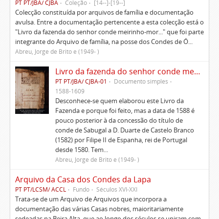
PT PT/JBA/ CJBA
Coleção
[14--]-[19--]
Colecção constituída por arquivos de família e documentação
avulsa. Entre a documentação pertencente a esta colecção está o
"Livro da fazenda do senhor conde meirinho-mor..." que foi parte
integrante do Arquivo de família, na posse dos Condes de Ó...
Abreu, Jorge de Brito e (1949- )
Livro da fazenda do senhor conde meirinho-mor e rendimento dela e dos seus papeis e outras lembranças
PT PT/JBA/ CJBA-01
Documento simples
1588-1609
Desconhece-se quem elaborou este Livro da
Fazenda e porque foi feito, mas a data de 1588 é
pouco posterior à da concessão do título de
conde de Sabugal a D. Duarte de Castelo Branco
(1582) por Filipe II de Espanha, rei de Portugal
desde 1580. Tem...
Abreu, Jorge de Brito e (1949- )
Arquivo da Casa dos Condes da Lapa
PT PT/LCSM/ ACCL
Fundo
Séculos XVI-XXI
Trata-se de um Arquivo de Arquivos que incorpora a
documentação das várias Casas nobres, maioritariamente
sedeadas na Beira Alta, que ao longo dos séculos se uniram com