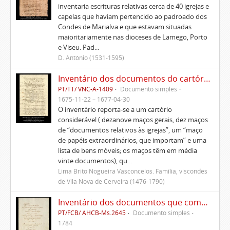
inventaria escrituras relativas cerca de 40 igrejas e
capelas que haviam pertencido ao padroado dos
Condes de Marialva e que estavam situadas
maioritariamente nas dioceses de Lamego, Porto
e Viseu. Pad...
D. António (1531-1595)
Inventário dos documentos do cartório de Ponte de Lima
PT/TT/ VNC-A-1409
Documento simples
1675-11-22 – 1677-04-30
O inventário reporta-se a um cartório
considerável ( dezanove maços gerais, dez maços
de “documentos relativos às igrejas”, um “maço
de papéis extraordinários, que importam” e uma
lista de bens móveis; os maços têm em média
vinte documentos), qu...
Lima Brito Nogueira Vasconcelos. Família, viscondes
de Vila Nova de Cerveira (1476-1790)
Inventário dos documentos que compõem o cartório da Casa de Alvito
PT/FCB/ AHCB-Ms.2645
Documento simples
1784