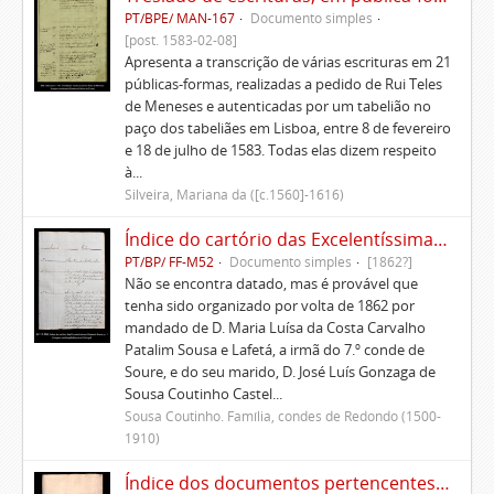
PT/BPE/ MAN-167
Documento simples
[post. 1583-02-08]
Apresenta a transcrição de várias escrituras em 21
públicas-formas, realizadas a pedido de Rui Teles
de Meneses e autenticadas por um tabelião no
paço dos tabeliães em Lisboa, entre 8 de fevereiro
e 18 de julho de 1583. Todas elas dizem respeito
à...
Silveira, Mariana da ([c.1560]-1616)
Índice do cartório das Excelentíssimas Casas de Soure
PT/BP/ FF-M52
Documento simples
[1862?]
Não se encontra datado, mas é provável que
tenha sido organizado por volta de 1862 por
mandado de D. Maria Luísa da Costa Carvalho
Patalim Sousa e Lafetá, a irmã do 7.º conde de
Soure, e do seu marido, D. José Luís Gonzaga de
Sousa Coutinho Castel...
Sousa Coutinho. Família, condes de Redondo (1500-
1910)
Índice dos documentos pertencentes à Casa que administra Francisco Trigoso de Aragão Morato na Ponte da Pedra, termo da vila da Atalaia, e suas anexas