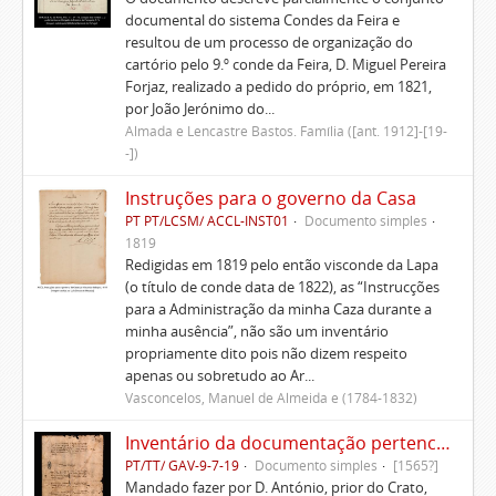
documental do sistema Condes da Feira e
resultou de um processo de organização do
cartório pelo 9.º conde da Feira, D. Miguel Pereira
Forjaz, realizado a pedido do próprio, em 1821,
por João Jerónimo do...
Almada e Lencastre Bastos. Família ([ant. 1912]-[19-
-])
Instruções para o governo da Casa
PT PT/LCSM/ ACCL-INST01
Documento simples
1819
Redigidas em 1819 pelo então visconde da Lapa
(o título de conde data de 1822), as “Instrucções
para a Administração da minha Caza durante a
minha ausência”, não são um inventário
propriamente dito pois não dizem respeito
apenas ou sobretudo ao Ar...
Vasconcelos, Manuel de Almeida e (1784-1832)
Inventário da documentação pertencente às igrejas que eram do padroado dos condes de Marialva
PT/TT/ GAV-9-7-19
Documento simples
[1565?]
Mandado fazer por D. António, prior do Crato,