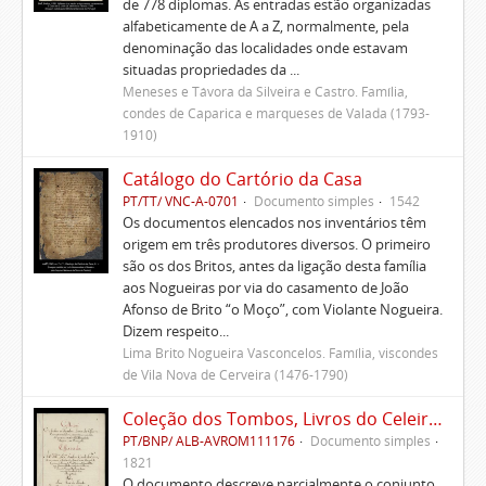
de 778 diplomas. As entradas estão organizadas
alfabeticamente de A a Z, normalmente, pela
denominação das localidades onde estavam
situadas propriedades da ...
Meneses e Távora da Silveira e Castro. Família,
condes de Caparica e marqueses de Valada (1793-
1910)
Catálogo do Cartório da Casa
PT/TT/ VNC-A-0701
Documento simples
1542
Os documentos elencados nos inventários têm
origem em três produtores diversos. O primeiro
são os dos Britos, antes da ligação desta família
aos Nogueiras por via do casamento de João
Afonso de Brito “o Moço”, com Violante Nogueira.
Dizem respeito...
Lima Brito Nogueira Vasconcelos. Família, viscondes
de Vila Nova de Cerveira (1476-1790)
Coleção dos Tombos, Livros do Celeiro, Escrituras, Documentos e títulos pertencentes ao Morgado de Freiriz e de Penegate
PT/BNP/ ALB-AVROM111176
Documento simples
1821
O documento descreve parcialmente o conjunto