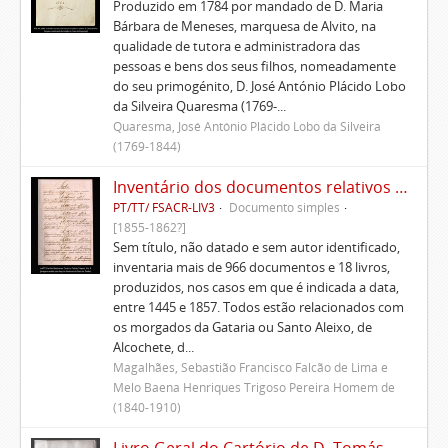
Produzido em 1784 por mandado de D. Maria
Bárbara de Meneses, marquesa de Alvito, na
qualidade de tutora e administradora das
pessoas e bens dos seus filhos, nomeadamente
do seu primogénito, D. José António Plácido Lobo
da Silveira Quaresma (1769-...
Quaresma, José António Plácido Lobo da Silveira
(1769-1844)
Inventário dos documentos relativos aos Morgados do Santo Aleixo, de Alcochete e outros
PT/TT/ FSACR-LIV3
Documento simples
[1855-1862?]
Sem título, não datado e sem autor identificado,
inventaria mais de 966 documentos e 18 livros,
produzidos, nos casos em que é indicada a data,
entre 1445 e 1857. Todos estão relacionados com
os morgados da Gataria ou Santo Aleixo, de
Alcochete, d...
Magalhães, Sebastião Francisco Falcão de Lima e
Melo Baena Henriques Trigoso Pereira Homem de
(1840-1910)