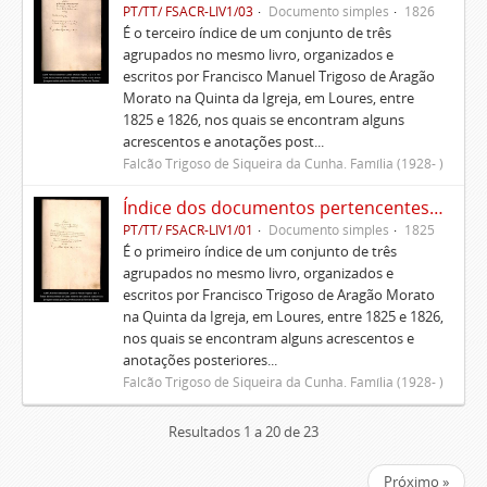
PT/TT/ FSACR-LIV1/03
Documento simples
1826
É o terceiro índice de um conjunto de três
agrupados no mesmo livro, organizados e
escritos por Francisco Manuel Trigoso de Aragão
Morato na Quinta da Igreja, em Loures, entre
1825 e 1826, nos quais se encontram alguns
acrescentos e anotações post...
Falcão Trigoso de Siqueira da Cunha. Família (1928- )
Índice dos documentos pertencentes à Casa que administra Francisco Trigoso de Aragão Morato no termo de Lisboa e suas anexas
PT/TT/ FSACR-LIV1/01
Documento simples
1825
É o primeiro índice de um conjunto de três
agrupados no mesmo livro, organizados e
escritos por Francisco Trigoso de Aragão Morato
na Quinta da Igreja, em Loures, entre 1825 e 1826,
nos quais se encontram alguns acrescentos e
anotações posteriores...
Falcão Trigoso de Siqueira da Cunha. Família (1928- )
Resultados 1 a 20 de 23
Próximo »