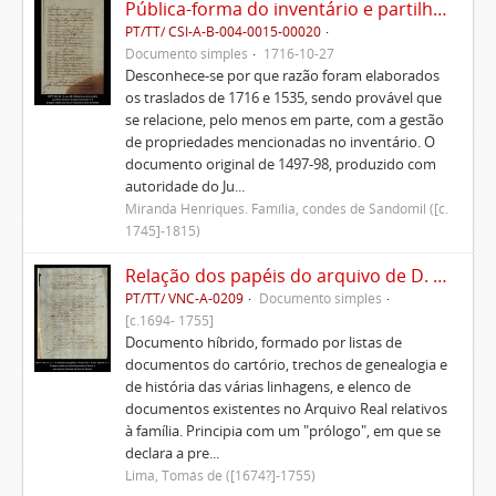
Pública-forma do inventário e partilhas dos bens de Vasco Queimado
PT/TT/ CSI-A-B-004-0015-00020
Documento simples
1716-10-27
Desconhece-se por que razão foram elaborados
os traslados de 1716 e 1535, sendo provável que
se relacione, pelo menos em parte, com a gestão
de propriedades mencionadas no inventário. O
documento original de 1497-98, produzido com
autoridade do Ju...
Miranda Henriques. Família, condes de Sandomil ([c.
1745]-1815)
Relação dos papéis do arquivo de D. Tomás de Lima
PT/TT/ VNC-A-0209
Documento simples
[c.1694- 1755]
Documento híbrido, formado por listas de
documentos do cartório, trechos de genealogia e
de história das várias linhagens, e elenco de
documentos existentes no Arquivo Real relativos
à família. Principia com um "prólogo", em que se
declara a pre...
Lima, Tomás de ([1674?]-1755)