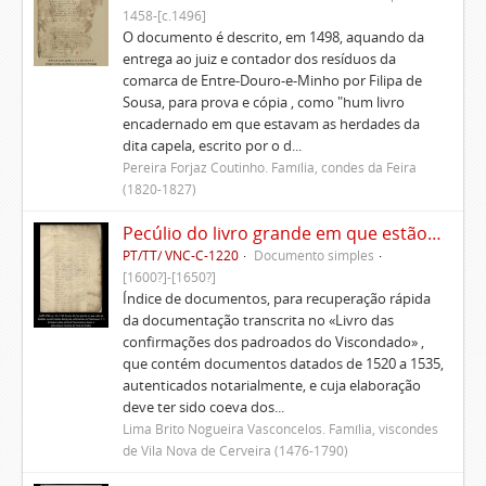
1458-[c.1496]
O documento é descrito, em 1498, aquando da
entrega ao juiz e contador dos resíduos da
comarca de Entre-Douro-e-Minho por Filipa de
Sousa, para prova e cópia , como "hum livro
encadernado em que estavam as herdades da
dita capela, escrito por o d...
Pereira Forjaz Coutinho. Família, condes da Feira
(1820-1827)
Pecúlio do livro grande em que estão as doações e confirmações das igrejas pertencentes ao Viscondado
PT/TT/ VNC-C-1220
Documento simples
[1600?]-[1650?]
Índice de documentos, para recuperação rápida
da documentação transcrita no «Livro das
confirmações dos padroados do Viscondado» ,
que contém documentos datados de 1520 a 1535,
autenticados notarialmente, e cuja elaboração
deve ter sido coeva dos...
Lima Brito Nogueira Vasconcelos. Família, viscondes
de Vila Nova de Cerveira (1476-1790)