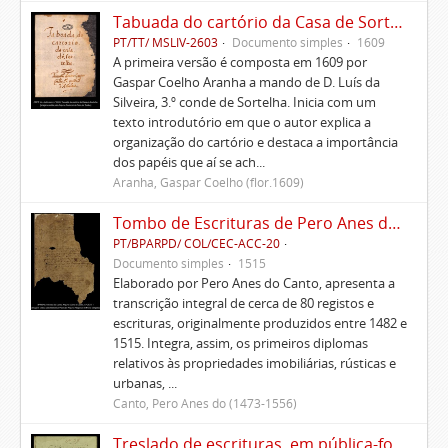
Tabuada do cartório da Casa de Sortelha
PT/TT/ MSLIV-2603
Documento simples
1609
A primeira versão é composta em 1609 por
Gaspar Coelho Aranha a mando de D. Luís da
Silveira, 3.º conde de Sortelha. Inicia com um
texto introdutório em que o autor explica a
organização do cartório e destaca a importância
dos papéis que aí se ach...
Aranha, Gaspar Coelho (flor.1609)
Tombo de Escrituras de Pero Anes do Canto
PT/BPARPD/ COL/CEC-ACC-20
Documento simples
1515
Elaborado por Pero Anes do Canto, apresenta a
transcrição integral de cerca de 80 registos e
escrituras, originalmente produzidos entre 1482 e
1515. Integra, assim, os primeiros diplomas
relativos às propriedades imobiliárias, rústicas e
urbanas, ...
Canto, Pero Anes do (1473-1556)
Treslado de escrituras, em pública-forma, de Rui Teles de Meneses