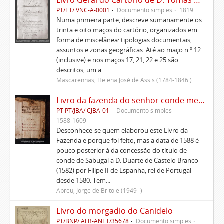
Livro Geral do Cartório de D. Tomás de Lima, 2.º Marquês de Ponte de Lima
PT/TT/ VNC-A-0001
Documento simples
1819
Numa primeira parte, descreve sumariamente os
trinta e oito maços do cartório, organizados em
forma de miscelânea: tipologias documentais,
assuntos e zonas geográficas. Até ao maço n.º 12
(inclusive) e nos maços 17, 21, 22 e 25 são
descritos, um a...
Mascarenhas, Helena José de Assis (1784-1846 )
Livro da fazenda do senhor conde meirinho-mor e rendimento dela e dos seus papeis e outras lembranças
PT PT/JBA/ CJBA-01
Documento simples
1588-1609
Desconhece-se quem elaborou este Livro da
Fazenda e porque foi feito, mas a data de 1588 é
pouco posterior à da concessão do título de
conde de Sabugal a D. Duarte de Castelo Branco
(1582) por Filipe II de Espanha, rei de Portugal
desde 1580. Tem...
Abreu, Jorge de Brito e (1949- )
Livro do morgadio do Canidelo
PT/BNP/ ALB-ANTT/35678
Documento simples