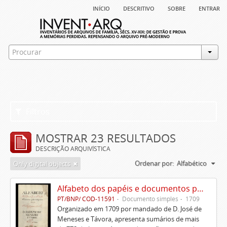
início
descritivo
sobre
entrar
Filtros
MOSTRAR 23 RESULTADOS
DESCRIÇÃO ARQUIVÍSTICA
Ordenar por:
Alfabético
Only digital objects
Alfabeto dos papéis e documentos pertencentes à Casa de D. José de Meneses e Távora
PT/BNP/ COD-11591
Documento simples
1709
Organizado em 1709 por mandado de D. José de
Meneses e Távora, apresenta sumários de mais